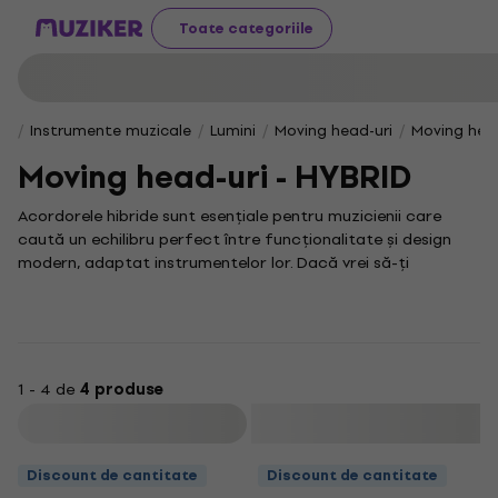
Toate categoriile
Instrumente muzicale
Lumini
Moving head-uri
Moving head
Moving head-uri - HYBRID
Acordorele hibride sunt esențiale pentru muzicienii care
caută un echilibru perfect între funcționalitate și design
modern, adaptat instrumentelor lor. Dacă vrei să-ți
îmbunătățești experiența de acordare, această categorie
îți oferă soluții durabile și eficiente, ideale pentru orice tip
de chitară sau instrument cu corzi.
În această categorie vei descoperi o gamă variată de
produse atent selecționate, menite să satisfacă cele mai
1 - 4 de
4 produse
exigente cerințe. Pentru a explora mai multe opțiuni și a
Filtrare
asigura o stabilitate excelentă în acordaj, poți verifica și
Acordorele hibride
disponibile.
Discount de cantitate
Discount de cantitate
Termenul „none” este important în lumea instrumentelor