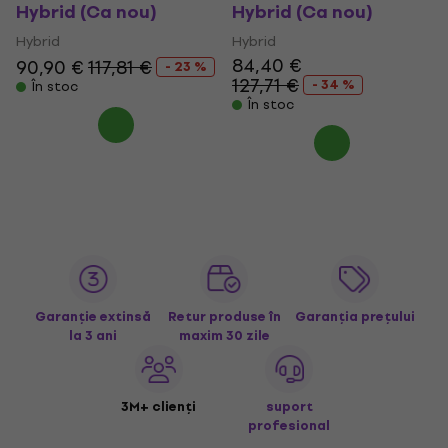
Hybrid (Ca nou)
Hybrid (Ca nou)
Hybrid
Hybrid
84,40 €
90,90 €
117,81 €
- 23 %
127,71 €
- 34 %
În stoc
În stoc
Garanție extinsă
Retur produse în
Garanția prețului
la 3 ani
maxim 30 zile
3M+ clienți
suport
profesional