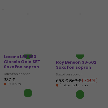
Acțiune
Victory VSS Student 01
Latone LSS 630
Saxofon sopran
Classic Gold Saxofon
(Folosit)
sopran
Saxofon sopran
Saxofon sopran
289 €
345,51 €
309 €
329 €
- 16 %
- 6 %
În stoc
Pe drum
Latone LSS 630
Classic Gold SET
Roy Benson SS-302
Saxofon sopran
Saxofon sopran
Saxofon sopran
Saxofon sopran
337 €
658 €
869 €
- 24 %
Pe drum
În stoc la furnizor