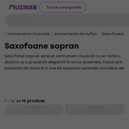
Toate categoriile
Instrumente muzicale
Instrumente de suflat
Saxofoane
Saxofoane sopran
Saxofonul sopran este un instrument muzical cu un timbru
distinct și o prezență elegantă în orice ansamblu. Dacă ești
pasionat de muzică și vrei să explorezi sunetele cristaline ale
acestui instrument, aici vei găsi o selecție atentă de
saxofoane sopran care să te inspire.
Saxofonul sopran este un instrument care îmbină tehnica cu
expresivitatea, permițându-ți să creezi melodii unice și
captivante. Indiferent dacă ești începător sau profesionist,
1 - 16 de
16 produse
alegerea unui saxofon sopran potrivit este esențială pentru
Filtrare
evoluția ta muzicală.
În colecția noastră vei descoperi și accesorii care să
completeze experiența ta muzicală, de la huse și legături