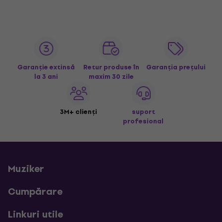
Garanție extinsă
Retur produse în
Garanția prețului
la 3 ani
maxim 30 zile
3M+ clienți
suport
profesional
Muziker
Cumpărare
Linkuri utile