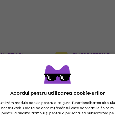
 Basic SET Raven
Matte Red Set de tobe
e tobe acustice
acustice (Ca nou)
ustice
Set de tobe acustice
553 €
588,06 €
- 6 %
În stoc
H6-SEM Stagestar
Mapex CM5294FTDK Co
Nou
st Set de tobe
Dark Black Set de tobe
acustice
ustice
Set de tobe acustice
481 €
499 €
Pe drum
Acordul pentru utilizarea cookie-urilor
Utilizăm module cookie pentru a asigura funcționalitatea site-ulu
nostru web. Odată ce consimțământul este acordat, le folosim
pentru a analiza traficul și pentru a personaliza publicitatea pe