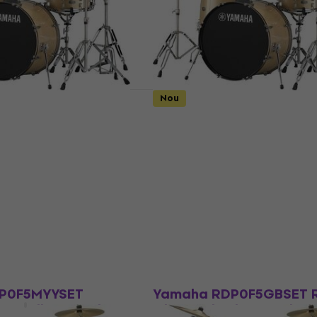
Doar la comandă
ndă
Nou
P2F5CGSET Rydeen
Yamaha RDP0F5CGSET 
Glitter Set de
Champagne Glitter Set 
ice
tobe acustice
ustice
Set de tobe acustice
699 €
Doar la comandă
ndă
Nou
P0F5MYYSET
Yamaha RDP0F5GBSET 
ow Yellow Set de
Gloss Pale Blue Set de t