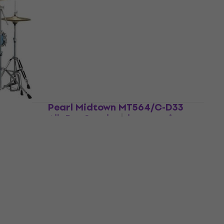
acustice
Set de tobe acustice
699 €
Doar la comandă
Pearl Midtown MT564/C-D33
Alb Pur Set de tobe acustice
ydeen
ustice
Set de tobe acustice
647 €
În stoc la furnizor