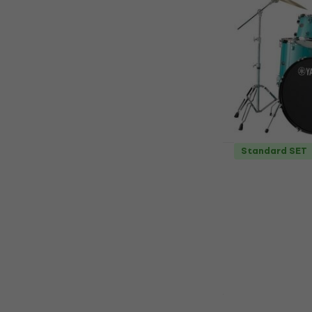
tobe acust
Set de tobe ac
699 €
Doar la coma
Standard SET
Yamaha RD
Turquoise G
acustice
Set de tobe ac
5
/5
699 €
Doar la coma