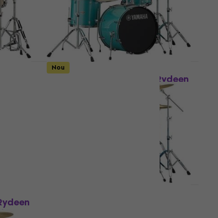
Doar la comandă
Nou
Rydeen
Yamaha RDP0F5TGSET Rydeen
de
Turquoise Glitter Set de tobe
acustice
Set de tobe acustice
699 €
Doar la comandă
Rydeen
Yamaha RDP0F5SKBSET
obe
Rydeen Sky Blue Set de tobe