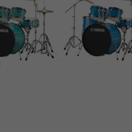
ice
acustice
ustice
Set de tobe acustice
699 €
ndă
Doar la comandă
P2F5TGSET Rydeen
Yamaha RDP2F5SBSET R
litter Set de tobe
Sky Blue Set de tobe ac
Set de tobe acustice
ustice
5
/5
699 €
Doar la comandă
ndă