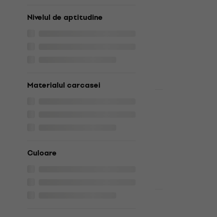
769 €
Nivelul de aptitudine
În stoc
Materialul carcasei
Nou
Basic 
Mapex CM5
Infra Red S
Set de tobe ac
463 €
499 €
Culoare
În stoc
Yamaha SB