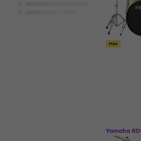
699 €
Doar la coma
Nou
Yamaha RD
Champagne 
tobe acust
Set de tobe ac
5
/5
699 €
Doar la coma
Nou
Yamaha RD
Rydeen Mell