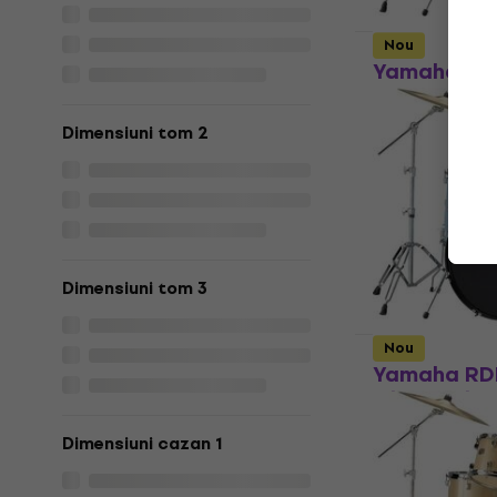
Nou
Yamaha RD
Orange Glit
acustice
Dimensiuni tom 2
Set de tobe ac
5
/5
699 €
Pe drum
Dimensiuni tom 3
Nou
Yamaha RD
Gloss Pale 
acustice
Dimensiuni cazan 1
Set de tobe ac
5
/5