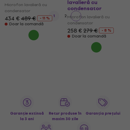
lavalieră cu
Microfon lavalieră cu
condensator
condensator
1
2
Microfon lavalieră cu
434 €
489 €
- 11 %
condensator
Doar la comandă
258 €
279 €
- 8 %
Doar la comandă
Garanție extinsă
Retur produse în
Garanția prețului
la 3 ani
maxim 30 zile