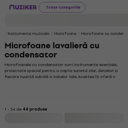
Toate categoriile
Instrumente muzicale
Microfoane
Microfoane cu condens
Microfoane lavalieră cu
condensator
Microfoanele cu condensator sunt instrumente esențiale,
proiectate special pentru a capta sunetul clar, detaliat și
fiecare nuanță subtilă a tobelor tale. Acestea îți oferă o
experiență audio profesională de neegalat, fie că ești în
studio sau pe scenă.
Asigurând o reproducere fidelă a sunetului natural al
instrumentului, microfoanele de tobe cu condensator sunt
alegerea ideală pentru înregistrări de înaltă calitate și
1 - 34 de
44 produse
performanțe live. Ele se disting prin sensibilitatea ridicată și
Filtrare
o gamă dinamică extinsă, capabile să redea cu acuratețe
percuția ta. În colecția noastră variată, vei descoperi cu