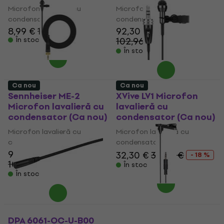
Microfon lavalieră cu
Microfon lavalieră cu
condensator
condensator
8,99 €
10,59 €
92,30 €
102,96 €
În stoc
- 10 %
În stoc
Ca nou
Ca nou
Sennheiser ME-2
XVive LV1 Microfon
Microfon lavalieră cu
lavalieră cu
condensator (Ca nou)
condensator (Ca nou)
Microfon lavalieră cu
Microfon lavalieră cu
condensator
condensator
92,30 €
32,30 €
39,50 €
- 18 %
102,96 €
- 10 %
În stoc
În stoc
DPA 6061-OC-U-B00
Audio-Technica