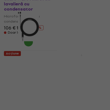
lavalieră cu
Microfon lavalieră cu
condensator
condensator
Microfon lavalieră cu
Microfon lavalieră cu
condensator
condensator
464 €
106 €
159 €
- 33 %
Doar la comandă
Doar la comandă
Acțiune
Acțiune
Sennheiser MKE 1
AKG C 417 PP
Microfon lavalieră cu
Microfon lavalieră cu
condensator
condensator
Microfon lavalieră cu
Microfon lavalieră cu
condensator
condensator
464 €
5
/5
149 €
Doar la comandă
În stoc la furnizor