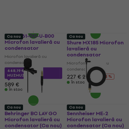
32,62 €
cu codul
72,47 €
cu codul
MUZMUZ-15
MUZMUZ-5
39,90 €
77,90 €
În stoc
În stoc
DPA 6061-OC-U-B00
Ca nou
Ca nou
Microfon lavalieră cu
Shure MX185 Microfon
condensator
lavalieră cu
condensator
Microfon lavalieră cu
condensator
Microfon lavalieră cu
condensator
448,19 €
cu codul
MUZMUZ-20
227 €
259 €
- 12 %
În stoc
589 €
În stoc
Ca nou
Ca nou
Behringer BC LAV GO
Sennheiser ME-2
Microfon lavalieră cu
Microfon lavalieră cu
condensator (Ca nou)
condensator (Ca nou)