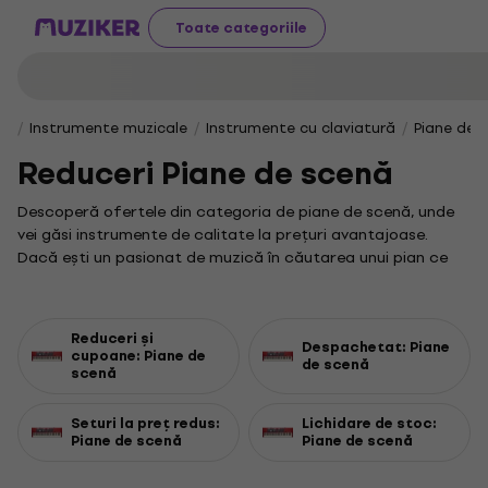
Toate categoriile
Instrumente muzicale
Instrumente cu claviatură
Piane de 
Reduceri Piane de scenă
Descoperă ofertele din categoria de piane de scenă, unde
vei găsi instrumente de calitate la prețuri avantajoase.
Dacă ești un pasionat de muzică în căutarea unui pian ce
oferă performanță și portabilitate, această selecție este
ideală pentru tine.
Printre cele mai apreciate modele se numără și versatilul
Reduceri și
Despachetat: Piane
pian electric Yamaha, recunoscut pentru sunetul său
cupoane: Piane de
de scenă
scenă
autentic și fiabilitatea în utilizare. Indiferent dacă ești un
muzician începător sau un profesionist cu experiență, aici
Seturi la preț redus:
Lichidare de stoc:
vei găsi opțiuni care să se potrivească perfect nevoilor tale
Piane de scenă
Piane de scenă
artistice.
Pe lângă piane, te invităm să explorezi și alte instrumente