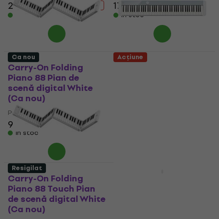
2.069 €
2.399 €
176 €
187,11 €
- 14 %
- 6 %
În stoc
În stoc
Ca nou
Acțiune
Carry-On Folding
Casio PX S1100 Pian de
Piano 88 Pian de
scenă digital Calm
scenă digital White
Blue (Resigilat)
(Ca nou)
Pian de scenă digital
Pian de scenă digital
462 €
573,21 €
- 19 %
92,60 €
93,75 €
În stoc
În stoc
Resigilat
Acțiune
Carry-On Folding
NORD STAGE 4 88
Piano 88 Touch Pian
Stand SET Pian de
de scenă digital White
scenă digital
(Ca nou)
Pian de scenă digital