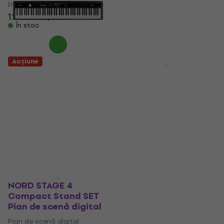
Pian de scenă digital
5
/5
127 €
128,70 €
3.639 €
4.364 €
- 17 %
În stoc
În stoc
Acțiune
Nux NPK-20 Pian de
NORD Piano 6 88
scenă digital Black
Stand SET Pian de
(Resigilat)
scenă digital Red
Pian de scenă digital
Pian de scenă digital
599 €
701,91 €
5
/5
- 15 %
3.439 €
3.684 €
În stoc
- 7 %
Doar la comandă
NORD STAGE 4
Compact Stand SET
Pian de scenă digital
Pian de scenă digital