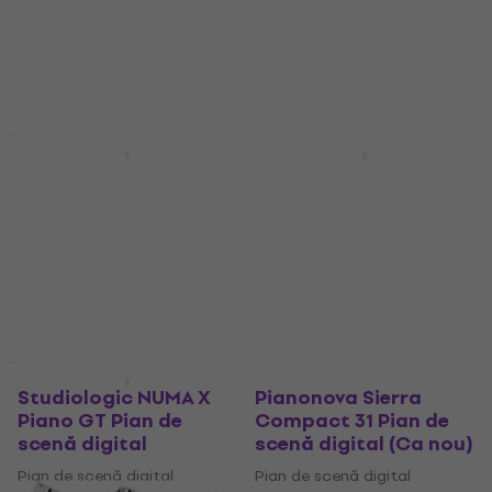
Pian de scenă digital
Pian de scenă digital
4,5
/5
4,5
/5
128 €
149 €
106 €
119 €
- 14 %
- 11 %
În stoc
În stoc
Acțiune
Ca nou
Viscount LEGEND '70s
NORD Electro 7 73
MKII Artist W Pian de
Pian de scenă digital
scenă digital Black
Red
Pian de scenă digital
Pian de scenă digital
2.309 €
2.499 €
2.549 €
2.699 €
- 8 %
- 6 %
În stoc
În stoc
Ca nou
Resigilat
Studiologic NUMA X
Pianonova Sierra
Piano GT Pian de
Compact 31 Pian de
scenă digital
scenă digital (Ca nou)
Pian de scenă digital
Pian de scenă digital