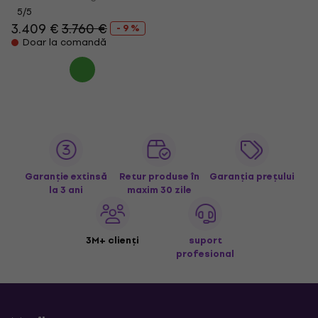
5
/5
3.409 €
3.760 €
- 9 %
Doar la comandă
Garanție extinsă
Retur produse în
Garanția prețului
la 3 ani
maxim 30 zile
3M+ clienți
suport
profesional