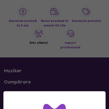
chitare
și vezi cum poți transforma fiecare sesiune de
cântat într-o experiență memorabilă și plină de satisfacții.
Alege calitatea superioară și stilul inconfundabil oferite de
pickguardurile noastre dedicate chitarelor bas!
Garanție extinsă
Retur produse în
Garanția prețului
la 3 ani
maxim 30 zile
3M+ clienți
suport
profesional
Muziker
Cumpărare
Linkuri utile