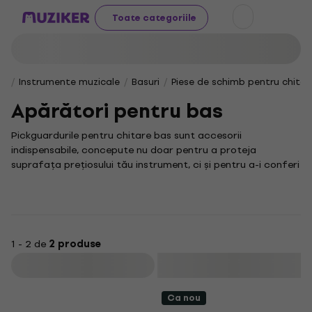
Toate categoriile
Instrumente muzicale
Basuri
Piese de schimb pentru chitar
Apărători pentru bas
Pickguardurile pentru chitare bas sunt accesorii
indispensabile, concepute nu doar pentru a proteja
suprafața prețiosului tău instrument, ci și pentru a-i conferi
o notă distinctivă, personalizată și profesională. Dacă ești
un basist dedicat și dorești să-ți păstrezi chitara bas într-o
stare impecabilă, menținându-i în același timp un aspect
deosebit, atunci ești în locul potrivit.
Un pickguard bas este mult mai mult decât un simplu
1 - 2 de
2 produse
element de protecție; el poate transforma radical estetica
Filtrare
generală a chitarei tale, adăugându-i un plus de stil și o
personalitate vibrantă. Te invităm să alegi dintr-o gamă
Ca nou
extinsă de modele și culori, astfel încât să găsești varianta