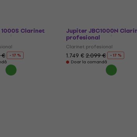
 1000S Clarinet
Jupiter JBC1000N Clari
profesional
sional
Clarinet profesional
 €
1.749 €
2.099 €
- 17 %
- 17 %
ndă
Doar la comandă