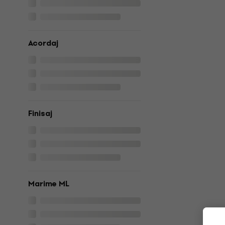
Acordaj
Finisaj
Marime ML