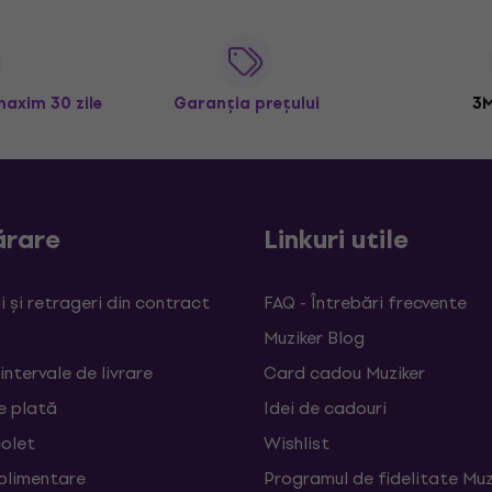
maxim 30 zile
Garanția prețului
3M
rare
Linkuri utile
 și retrageri din contract
FAQ - Întrebări frecvente
Muziker Blog
 intervale de livrare
Card cadou Muziker
e plată
Idei de cadouri
colet
Wishlist
uplimentare
Programul de fidelitate Muz