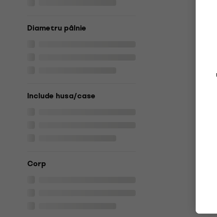
Diametru pâlnie
Include husa/case
Corp