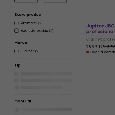
Prețul minim
Prețul maxim
Stare produs
Promoții
(
2
)
Jupiter JBC
Exclude extins
profesional
(
2
)
Clarinet profe
Marca
1.999 €
2.399
Jupiter
(
2
)
Doar la coma
Tip
Material