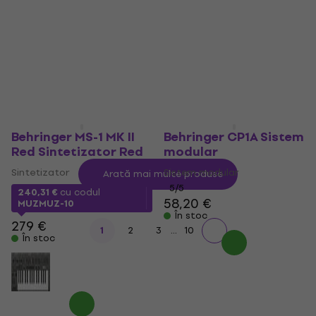
modular
Sintetizator de buzunar
Sistem modular
4,5
/5
79 €
4,6
/5
În stoc
32,50 €
45,90 €
- 29 %
În stoc
Behringer MS-1 MK II
Behringer CP1A Sistem
Red Sintetizator Red
modular
Sintetizator
Sistem modular
Arată mai multe produse
5
/5
240,31 €
cu codul
58,20 €
MUZMUZ-10
În stoc
279 €
...
1
2
3
10
În stoc