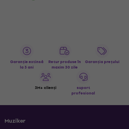
Garanție extinsă
Retur produse în
Garanția prețului
la 3 ani
maxim 30 zile
3M+ clienți
suport
profesional
Muziker