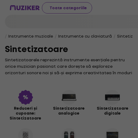
Toate categoriile
Instrumente muzicale
Instrumente cu claviatură
Sintetiza
Sintetizatoare
Sintetizatoarele reprezintă instrumente esențiale pentru
orice muzician pasionat care dorește să exploreze
orizonturi sonore noi și să-și exprime creativitatea în moduri
inovatoare. Dacă ești în căutarea unui sintetizator capabil
să-ți ofere flexibilitate și o gamă vastă de opțiuni sonore,
ești în locul potrivit.
Un sintetizator are puterea de a transforma complet
modul în care compui și interpretezi muzica, adăugând
Reduceri și
Sintetizatoare
Sintetizatoare
cupoane:
analogice
digitale
texturi și efecte unice compozițiilor tale. Pentru a-ți
Sintetizatoare
completa echipamentul, te invităm să explorezi și alte
sintetizatoare
, menite să se potrivească perfect stilului tău
muzical și nivelului de experiență.