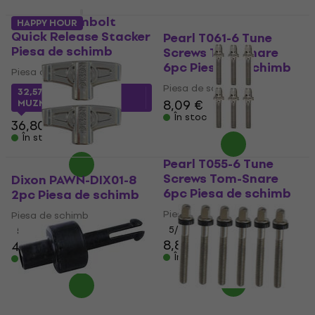
Zildjian Cymbolt
HAPPY HOUR
Quick Release Stacker
Pearl T061-6 Tune
Piesa de schimb
Screws Tom-Snare
6pc Piesa de schimb
Piesa de schimb
Piesa de schimb
32,57 €
cu codul
8,09 €
MUZMUZ-10
În stoc
36,80 €
În stoc
Pearl T055-6 Tune
Screws Tom-Snare
Dixon PAWN-DIX01-8
6pc Piesa de schimb
2pc Piesa de schimb
Piesa de schimb
Piesa de schimb
5
/5
5
/5
8,89 €
4,79 €
În stoc
În stoc