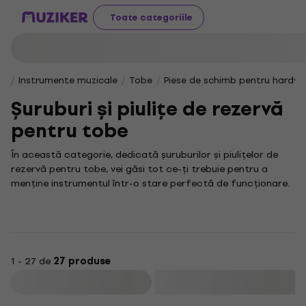
Toate categoriile
Instrumente muzicale
Tobe
Piese de schimb pentru hardw
Șuruburi și piulițe de rezervă
pentru tobe
În această categorie, dedicată șuruburilor și piulițelor de
rezervă pentru tobe, vei găsi tot ce-ți trebuie pentru a
menține instrumentul într-o stare perfectă de funcționare.
Aceste componente esențiale sunt vitale pentru fixarea și
reglarea pieselor setului de tobe, iar alegerea unor piese de
calitate superioară îți garantează stabilitate și o sonoritate
optimă.
Când vine vorba de înlocuirea șuruburilor uzate sau pierdute,
1 - 27 de
27 produse
un set de Náhradné skrutky pre bicie se dovedește
Filtrare
indispensabil, asigurând o prindere sigură și de lungă durată.
Fie că ești un percuționist pasionat sau un profesionist,