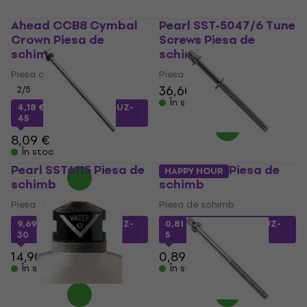
Ahead CCB8 Cymbal
Pearl SST-5047/6 Tune
Crown Piesa de
Screws Piesa de
schimb
schimb
Piesa de schimb
Piesa de schimb
36,60 €
2
/5
În stoc
4,18 €
cu codul
MUZMUZ-
45
8,09 €
În stoc
Pearl SST6115 Piesa de
BSX 805154 Piesa de
HAPPY HOUR
schimb
schimb
Piesa de schimb
Piesa de schimb
9,69 €
cu codul
MUZMUZ-
0,81 €
cu codul
MUZMUZ-
30
5
14,90 €
0,89 €
În stoc
În stoc