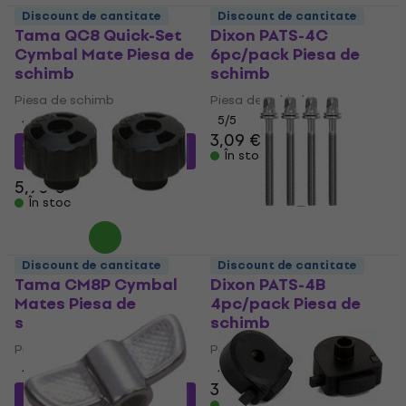
Discount de cantitate
Discount de cantitate
Tama QC8 Quick-Set
Dixon PATS-4C
Cymbal Mate Piesa de
6pc/pack Piesa de
schimb
schimb
Piesa de schimb
Piesa de schimb
4,4
/5
5
/5
3,09 €
5,26 €
cu codul
MUZMUZ-
În stoc
10
5,90 €
În stoc
Discount de cantitate
Discount de cantitate
Tama CM8P Cymbal
Dixon PATS-4B
Mates Piesa de
4pc/pack Piesa de
schimb
schimb
Piesa de schimb
Piesa de schimb
4,9
/5
4
/5
3,39 €
3,49 €
2,74 €
cu codul
MUZMUZ-
În stoc