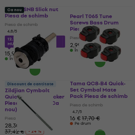
Vater VSNB Slick nut
Ca nou
Piesa de schimb
Pearl T065 Tune
Screws Bass Drum
Piesa de schimb
Piesa de schimb
4,8
/5
Piesa de schimb
12,73 €
cu codul
MUZMUZ-15
2,99 €
În stoc
15,90 €
În stoc
Tama QC8-B4 Quick-
Discount de cantitate
Set Cymbal Mate
Zildjian Cymbolt
Pack Piesa de schimb
Quick Release Stacker
Piesa de schimb (Ca
Piesa de schimb
nou)
4,7
/5
16 €
17,70 €
Piesa de schimb
Pe drum
28,30 €
37,42 €
- 24 %