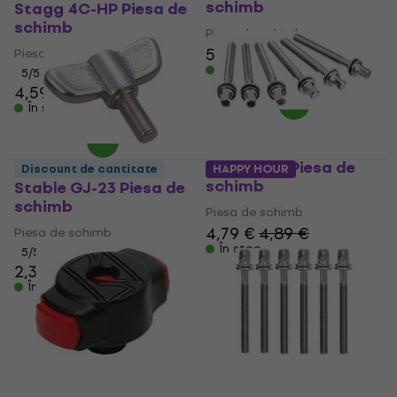
schimb
Stagg 4C-HP Piesa de
investiția și îți amplifică experiența muzicală.
schimb
Explorează acum această categorie și asigură-te că setul
Piesa de schimb
tău de tobe este mereu pregătit pentru orice exigență
5,89 €
Piesa de schimb
muzicală, beneficiind de componente de rezervă fiabile și
În stoc
5
/5
durabile, concepute să-ți susțină creativitatea și să-ți
4,59 €
5,19 €
optimizeze performanța.
În stoc
NRG MD41 Piesa de
Discount de cantitate
HAPPY HOUR
schimb
Stable GJ-23 Piesa de
schimb
Piesa de schimb
4,79 €
4,89 €
Piesa de schimb
În stoc
5
/5
2,39 €
În stoc