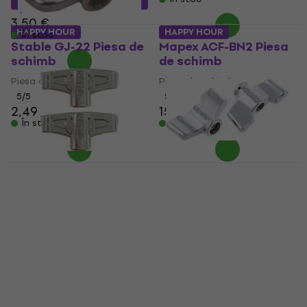
20
3,50 €
HAPPY HOUR
HAPPY HOUR
În stoc
Stable GJ-22 Piesa de
Mapex ACF-BN2 Piesa
schimb
de schimb
Piesa de schimb
Piesa de schimb
5
/5
5
/5
2,49 €
15,80 €
În stoc
În stoc
HAPPY HOUR
Dixon PAWN-DIX01-6
Gibraltar SC-13P2
2pc Piesa de schimb
Piesa de schimb
Piesa de schimb
Piesa de schimb
5
/5
4,49 €
6,69 €
- 33 %
4,69 €
În stoc
În stoc