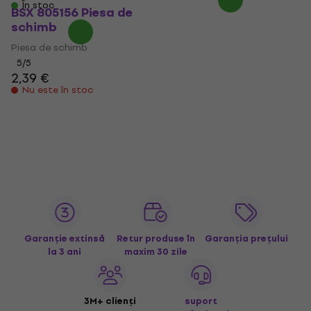
În stoc
BSX 805156 Piesa de
schimb
Piesa de schimb
5
/5
2,39 €
Nu este în stoc
Garanție extinsă
Retur produse în
Garanția prețului
la 3 ani
maxim 30 zile
3M+ clienți
suport