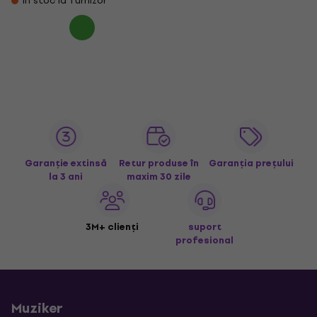
În stoc la furnizor
Garanție extinsă
Retur produse în
Garanția prețului
la 3 ani
maxim 30 zile
3M+ clienți
suport
profesional
Muziker