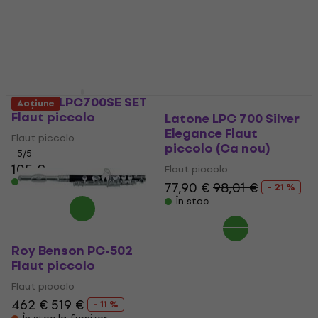
(Ca nou)
Flaut piccolo
Flaut piccolo
5
/5
125 €
95,80 €
117,81 €
- 19 %
În stoc
În stoc
Latone LPC700SE SET
Acțiune
Flaut piccolo
Latone LPC 700 Silver
Elegance Flaut
Flaut piccolo
piccolo (Ca nou)
5
/5
105 €
Flaut piccolo
În stoc
77,90 €
98,01 €
- 21 %
În stoc
Roy Benson PC-502
Flaut piccolo
Flaut piccolo
462 €
519 €
- 11 %