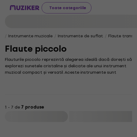
Toate categoriile
Instrumente muzicale
Instrumente de suflat
Flaute transv
Flaute piccolo
Flauturile piccolo reprezintă alegerea ideală dacă dorești să
explorezi sunetele cristaline și delicate ale unui instrument
muzical compact și versatil. Aceste instrumente sunt
perfecte pentru muzicienii care caută un ton înalt și clar,
potrivit pentru diverse genuri muzicale.
Chiar dacă această categorie nu include subcategorii, vei
descoperi aici o gamă variată de instrumente menite să-ți
completeze colecția muzicală. Flauturile piccolo sunt
1 - 7 de
7 produse
apreciate pentru ușurința în utilizare și portabilitate,
Filtrare
reprezentând un companion excelent atât pentru
începători, cât și pentru profesioniști.
Alegerea unui flaut piccolo potrivit este un pas important și