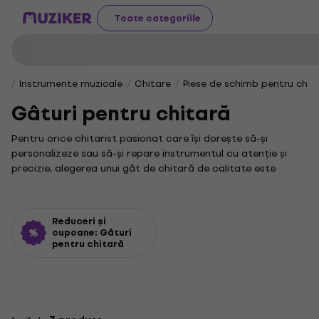
Toate categoriile
Instrumente muzicale
Chitare
Piese de schimb pentru chit
Gâturi pentru chitară
Pentru orice chitarist pasionat care își dorește să-și
personalizeze sau să-și repare instrumentul cu atenție și
precizie, alegerea unui gât de chitară de calitate este
fundamentală. Aceste componente sunt esențiale dacă vrei
să îmbunătățești semnificativ confortul la cântat și
acustica chitarei tale, transformând astfel experiența
Reduceri și
muzicală.
cupoane: Gâturi
pentru chitară
Chiar dacă această categorie nu include subcategorii
dedicate, te invităm să explorezi alte componente esențiale
pentru instrumentul tău. Poți descoperi, de exemplu, o gamă
variată de
corzi de chitară
sau
capete de chitară
, perfecte
pentru a-ți completa și optimiza setul de accesorii.