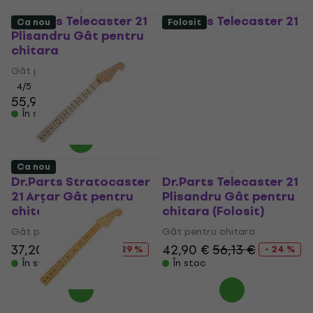
Dr.Parts Telecaster 21
Dr.Parts Telecaster 21
Ca nou
Folosit
Plisandru Gât pentru
Arțar Gât pentru
chitara
chitara
Gât pentru chitara
Gât pentru chitara
4
/5
4
/5
55,90 €
55,90 €
În stoc
În stoc
Ca nou
Dr.Parts Stratocaster
Dr.Parts Telecaster 21
21 Arțar Gât pentru
Plisandru Gât pentru
chitara (Ca nou)
chitara (Folosit)
Gât pentru chitara
Gât pentru chitara
37,20 €
52,37 €
42,90 €
56,13 €
- 29 %
- 24 %
În stoc
În stoc