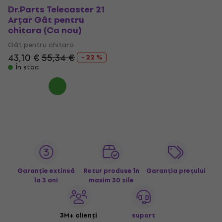
Dr.Parts Telecaster 21
Arțar Gât pentru
chitara (Ca nou)
Gât pentru chitara
43,10 €
55,34 €
- 22 %
În stoc
Garanție extinsă
Retur produse în
Garanția prețului
la 3 ani
maxim 30 zile
3M+ clienți
suport