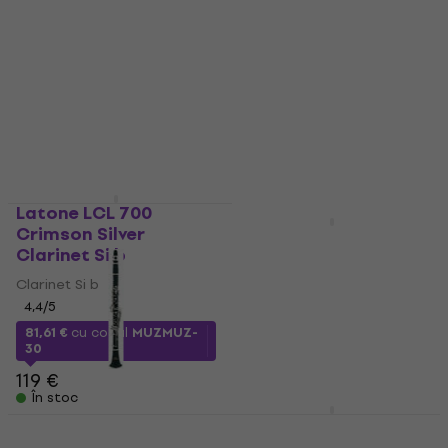
Clarinet Si b
Clarinet Si b
4,4
/5
4,4
/5
119 €
105,15 €
cu codul
În stoc
MUZMUZ-10
119 €
În stoc
Latone LCL 700
Crimson Silver
Roy Benson CB 318
Clarinet Si b
Clarinet Si b
Clarinet Si b
Clarinet Si b
4,4
/5
5
/5
315 €
449 €
- 30 %
81,61 €
cu codul
MUZMUZ-
30
În stoc
119 €
În stoc
Roy Benson CB 418
GEWA Germany KS20E
Clarinet Si b
Clarinet Si b