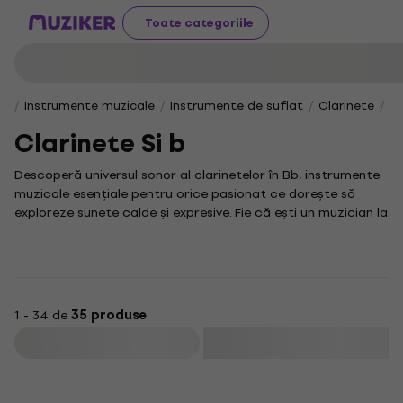
Toate categoriile
Instrumente muzicale
Instrumente de suflat
Clarinete
Cl
Clarinete Si b
Descoperă universul sonor al clarinetelor în Bb, instrumente
muzicale esențiale pentru orice pasionat ce dorește să
exploreze sunete calde și expresive. Fie că ești un muzician la
început de drum sau un profesionist desăvârșit, colecția
noastră îți oferă o gamă variată de clarinete, concepute
să-ți îmbogățească experiența muzicală și să-ți inspire
creativitatea.
Recunoscute pentru versatilitatea lor, clarinetele în Bb sunt
1 - 34 de
35 produse
prezente în diverse genuri muzicale, de la muzica clasică și
Filtrare
jazz până la cea populară. Aceste instrumente de suflat se
disting prin calitatea impecabilă a sunetului și ușurința în
interpretare, reprezentând alegerea ideală pentru cei ce