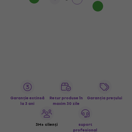
Garanție extinsă
Retur produse în
Garanția prețului
la 3 ani
maxim 30 zile
3M+ clienți
suport
profesional