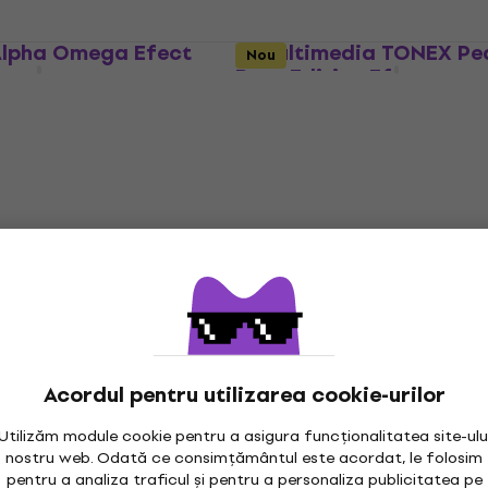
Alpha Omega Efect
IK Multimedia TONEX Pe
Nou
Bass Edition Efect pent
bas
Efect pentru bas
5
/5
dul
MUZMUZ-5
394,81 €
cu codul
MUZMUZ-10
449 €
În stoc
ass Whammy Efect
Electro Harmonix Deluxe
Big Muff Pi 2 Fuzz Efect
bas
bas
Efect pentru bas
Acordul pentru utilizarea cookie-urilor
212 €
215 €
- 15 %
În stoc
Utilizăm module cookie pentru a asigura funcționalitatea site-ulu
nostru web. Odată ce consimțământul este acordat, le folosim
pentru a analiza traficul și pentru a personaliza publicitatea pe