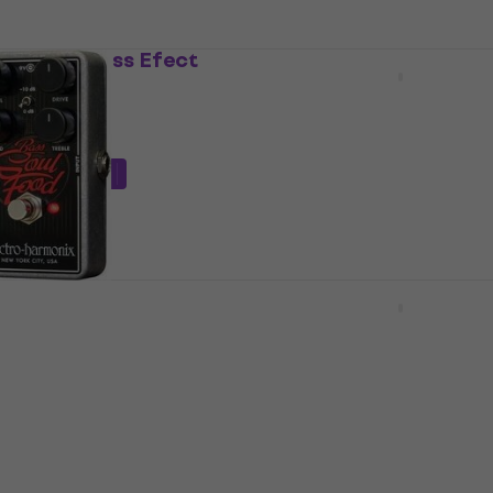
ket Amp Bass Efect
GR Bass DUAL PRE Efect
pentru bas
bas
Efect pentru bas
5
/5
dul
MUZMUZ-25
387,45 €
cu codul
MUZMUZ-5
409 €
În stoc
monix Bass Soul
Nux NRO-7 59 BassGuy
pentru bas
OverDrive Efect pentru 
bas
Efect pentru bas
5
/5
66,40 €
l
MUZMUZ-15
În stoc