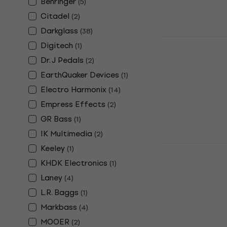
Behringer
(
5
)
65,10 €
80,9
Citadel
(
2
)
În stoc
Darkglass
(
38
)
Electro Ha
Digitech
(
1
)
Synth Efect
Dr. J Pedals
(
2
)
Efect pentru 
EarthQuaker Devices
(
1
)
5
/5
Electro Harmonix
115 €
119 €
(
14
)
În stoc
Empress Effects
(
2
)
GR Bass
(
1
)
IK Multimedia
(
2
)
Electro Ha
Keeley
(
1
)
Big Muff Ef
KHDK Electronics
(
1
)
Efect pentru 
Laney
(
4
)
5
/5
L.R. Baggs
(
1
)
71,18 €
cu codu
Markbass
(
4
)
80,90 €
MOOER
(
2
)
În stoc