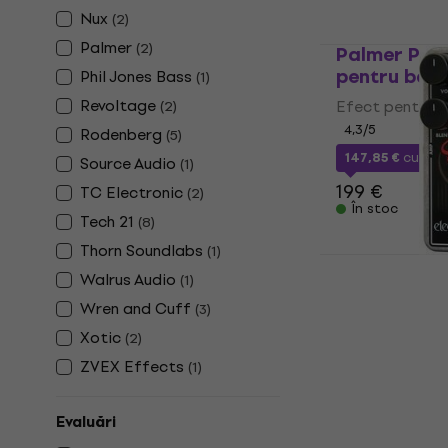
Nux
(
2
)
Palmer
(
2
)
Palmer Poc
pentru bas
Phil Jones Bass
(
1
)
Revoltage
Efect pentru 
(
2
)
4,3
/5
Rodenberg
(
5
)
147,85 €
cu co
Source Audio
(
1
)
199 €
TC Electronic
(
2
)
În stoc
Tech 21
(
8
)
Thorn Soundlabs
(
1
)
Electro Har
Walrus Audio
(
1
)
Food Efect 
Wren and Cuff
(
3
)
Efect pentru 
Xotic
(
2
)
4,9
/5
ZVEX Effects
(
1
)
93,51 €
cu codu
111 €
În stoc
Evaluări