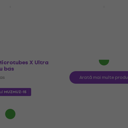
TCF Efect pentru
Darkglass Microtubes B
Ultra v.2 + AUX Efect pe
bas
bas
Efect pentru bas
5
/5
ul
MUZMUZ-35
372,74 €
cu codul
MUZMUZ-15
459 €
În stoc
icrotubes X Ultra
u bas
bas
Arată mai multe produ
ul
MUZMUZ-15