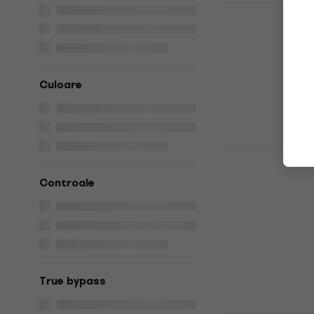
L.R. Baggs 
pentru bas
Efect pentru 
264 €
269 €
În stoc
Culoare
Darkglass 
v2 Efect pe
Controale
Efect pentru 
4,8
/5
350,82 €
cu co
459 €
În stoc
True bypass