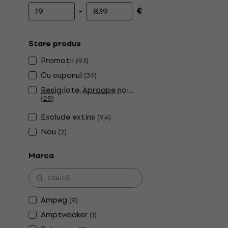
-
€
Prețul minim
Prețul maxim
Stare produs
Acțiune
Behringer 
Promoții
(
93
)
pentru bas
Cu cuponul
(
39
)
Efect pentru 
Resigilate, Aproape noi...
(
28
)
4,4
/5
24,40 €
27,9
Exclude extins
(
94
)
În stoc
Nou
(
2
)
Marca
TC Electro
Bass Compr
bas
Ampeg
(
9
)
Efect pentru 
Amptweaker
(
1
)
4,6
/5