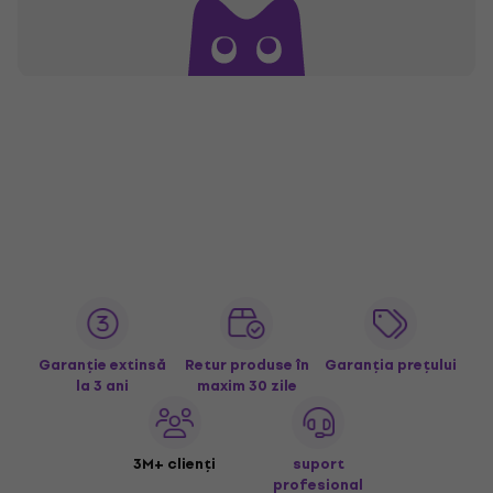
Garanție extinsă
Retur produse în
Garanția prețului
la 3 ani
maxim 30 zile
3M+ clienți
suport
profesional