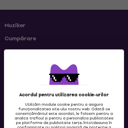
Muziker
Cumpărare
Linkuri utile
Contacte
Contactează-ne
Acordul pentru utilizarea cookie-urilor
Utilizăm module cookie pentru a asigura
funcționalitatea site-ului nostru web. Odată ce
consimțământul este acordat, le folosim pentru a
analiza traficul și pentru a personaliza publicitatea
pe platforme de publicitate terțe, întotdeauna în
conformitate cu politica noastră de
protecție a