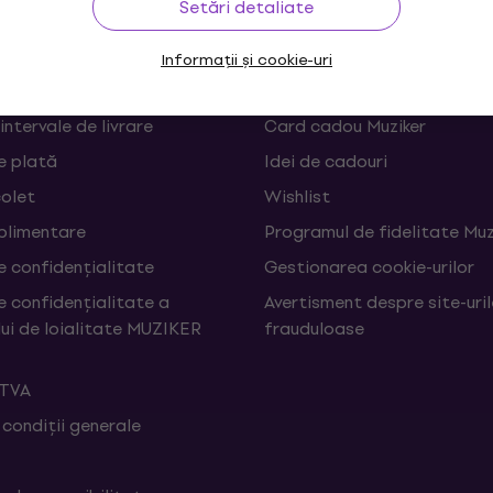
Setări detaliate
 și retrageri din contract
FAQ - Întrebări frecvente
Informații și cookie-uri
Muziker Blog
 intervale de livrare
Card cadou Muziker
e plată
Idei de cadouri
colet
Wishlist
uplimentare
Programul de fidelitate Muz
e confidențialitate
Gestionarea cookie-urilor
e confidențialitate a
Avertisment despre site-uri
ui de loialitate MUZIKER
frauduloase
 TVA
 condiții generale