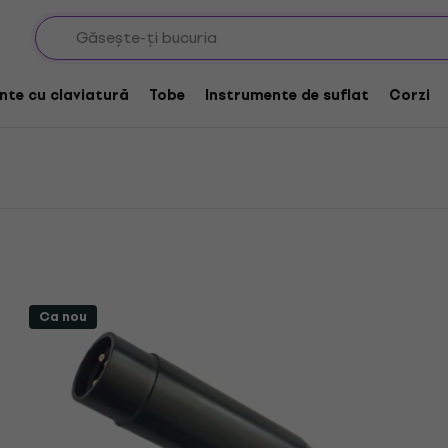
e adaptoare
TIE Mufe adaptoare XLR-XLR
R-XLR
nte cu claviatură
Tobe
Instrumente de suflat
Corzi
Ca nou