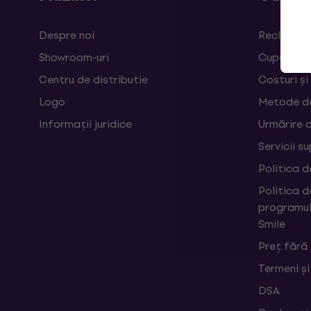
Despre noi
Reclamații
Showroom-uri
Cupoane
Centru de distributie
Costuri și
Logo
Metode d
Informații juridice
Urmărire 
Servicii s
Politica d
Politica d
programul
Smile
Preț fără
Termeni și
DSA