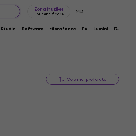
Idei de cadouri
FAQ
Muziker Blog
Zona Muziker
MD
Autentificare
Studio
Software
Microfoane
PA
Lumini
DJ
Căș
Cele mai preferate