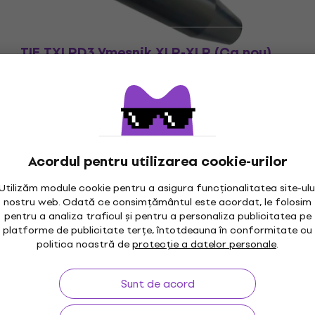
TIE TXLRD3 Vmesnik XLR-XLR (Ca nou)
Vmesnik XLR-XLR
20,80 €
22,87 €
- 9 %
În stoc
Acordul pentru utilizarea cookie-urilor
Utilizăm module cookie pentru a asigura funcționalitatea site-ulu
nostru web. Odată ce consimțământul este acordat, le folosim
pentru a analiza traficul și pentru a personaliza publicitatea pe
maxim 30 zile
Garanția prețului
3M
platforme de publicitate terțe, întotdeauna în conformitate cu
politica noastră de
protecție a datelor personale
.
Sunt de acord
rare
Linkuri utile