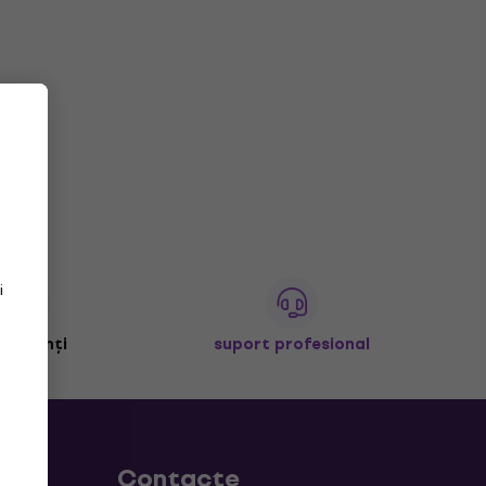
i
+ clienți
suport profesional
Contacte