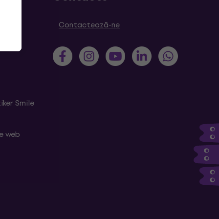
Contactează-ne
iker Smile
le web