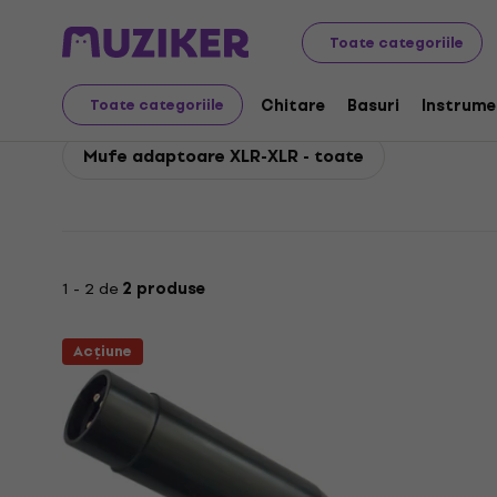
TIE
Accesorii
Cabluri, mufe și mufe adaptoare
Muf
Toate categoriile
TIE Mufe adaptoare XL
Chitare
Basuri
Instrume
Toate categoriile
Mufe adaptoare XLR-XLR - toate
1 - 2 de
2 produse
Acțiune