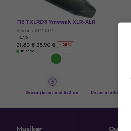
TIE TXLRD3 Vmesnik XLR-XLR
Vmesnik XLR-XLR
4,7
/5
21,80 €
28,90 €
- 25 %
În stoc
Garanție extinsă la 3 ani
Retur produse în 
Muziker
Cumpă