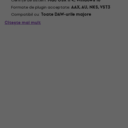
Cerințe de sistem:
Mac OSX 11 <, Windows 10
Formate de plugin acceptate:
AAX, AU, NKS, VST3
Compatibil cu:
Toate DAW-urile majore
Citește mai mult