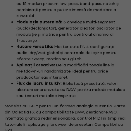
cu 15 moduri precum low-pass, band-pass, notch și
combinații pentru o putere imensă de modelare a
sunetului.
Modulație puternică:
3 anvelope multi-segment
(buclă/declanșator), generator aleator, oscilator de
modulație și matrice pentru controlul dinamic al
frecvenței.
Rutare versatilă:
Master cutoff, 4 configurații
audio, dry/wet global și controale de ieșire pentru
efecte sweep, motion sau glitch.
Aplicații creative:
De la modificări tonale line la
meltdown-uri randomizate, ideal pentru orice
producător sau interpret.
Flux de lucru intuitiv:
Bibliotecă presetată, valori
aleatorii sincronizate cu DAW, pentru melodii metalice
sau texturi metalice inspirate.
Modelat cu TAE® pentru un farmec analogic autentic. Parte
din Colecția FX cu compatibilitate DAW, gestionare ASC,
interfață grafică redimensionabilă, control MIDI în timp real,
tutoriale în aplicație și browser de preseturi. Compatibil cu
NKS.