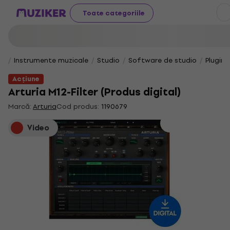
Toate categoriile
Instrumente muzicale
Studio
Software de studio
Plugin-
Acțiune
Arturia M12-Filter (Produs digital)
Marcă:
Arturia
Cod produs:
1190679
Video