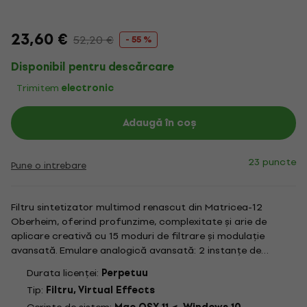
23,60 €
52,20 €
- 55 %
Disponibil pentru descărcare
Trimitem
electronic
Adaugă în coș
23 puncte
Pune o intrebare
Filtru sintetizator multimod renascut din Matricea-12
Oberheim, oferind profunzime, complexitate și arie de
aplicare creativă cu 15 moduri de filtrare și modulație
avansată. Emulare analogică avansată: 2 instanțe de
filtrare cu 15 moduri precum low-pass, band-pass, notch și
Durata licenței:
Perpetuu
combinații pentru o putere imensă de modelare a sunetului.
Tip:
Filtru, Virtual Effects
Modulație...