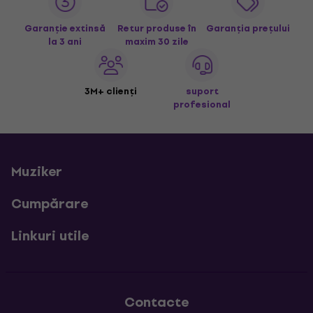
Garanție extinsă
Retur produse în
Garanția prețului
la 3 ani
maxim 30 zile
3M+ clienți
suport
profesional
Muziker
Cumpărare
Linkuri utile
Contacte