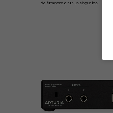
de firmware dintr-un singur loc.