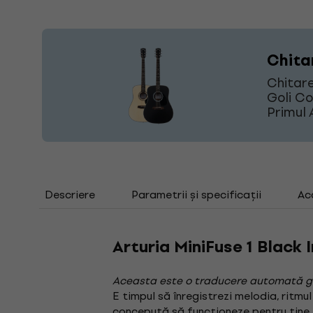
Chita
Chitare
Goli Co
Primul 
Descriere
Parametrii și specificații
Ac
Arturia MiniFuse 1 Black
Aceasta este o traducere automată g
E timpul să înregistrezi melodia, ritmu
concepută să funcționeze pentru tine, in