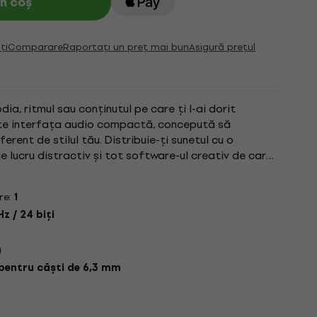
n coș
ți
Comparare
Raportați un preț mai bun
Asigură prețul
dia, ritmul sau conținutul pe care ți l-ai dorit
ste interfața audio compactă, concepută să
ferent de stilul tău. Distribuie-ți sunetul cu o
de lucru distractiv și tot software-ul creativ de care
iferent...
re:
1
Hz / 24 biți
)
pentru căști de 6,3 mm