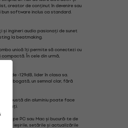
ist, creator de conținut în devenire sau
ai bun software inclus ca standard.
i și ingineri audio pasionați de sunet
asting la beatmaking.
 combo unică îți permite să conectezi cu
 compactă. În cele din urmă,
ent de -129dB, lider în clasa sa.
inamică bogată, un semnal clar, fără
a sa robustă din aluminiu poate face
îl cauți.
i
ează-l pe PC sau Mac și bucură-te de
ile, ieșirile, setările și actualizările