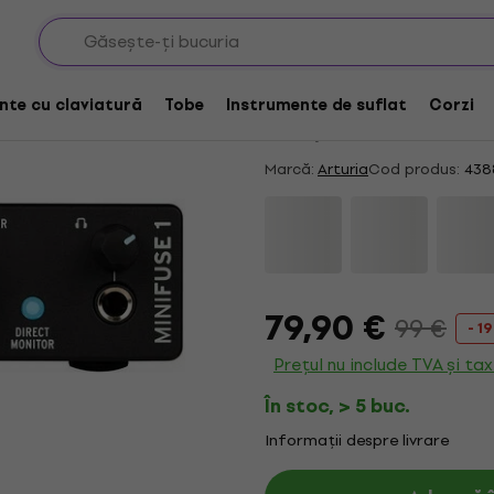
fețe audio USB
Acțiune
Arturia MiniFuse 1 B
nte cu claviatură
Tobe
Instrumente de suflat
Corzi
4,95
/5
48 x evaluat
Marcă:
Arturia
Cod produs:
438
79,90 €
99 €
- 1
Prețul nu include TVA și ta
În stoc, > 5 buc.
Informații despre livrare