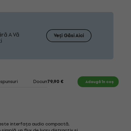
ără A Vă
Veți Găsi Aici
i
ăspunsuri
Documente
Cum să alegi o interfață 
79,90 €
Adaugă în coș
 1 este interfața audio compactă,
simplă, un flux de lucru distractiv și