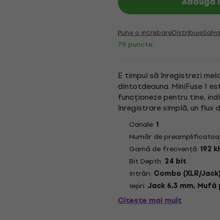
Adaugă î
Pune o intrebare
Distribuie
Salva
79 puncte
E timpul să înregistrezi melo
dintotdeauna. MiniFuse 1 e
funcționeze pentru tine, indi
înregistrare simplă, un flux 
vei avea vreodată nevoie. Ind
Canale:
1
Număr de preamplificatoa
Gamă de frecvenţă:
192 k
Bit Depth:
24 bit
Intrări:
Combo (XLR/Jack
Ieşiri:
Jack 6,3 mm, Mufă 
Citește mai mult