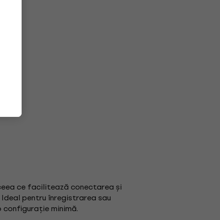
ceea ce facilitează conectarea și
 Ideal pentru înregistrarea sau
 configurație minimă.