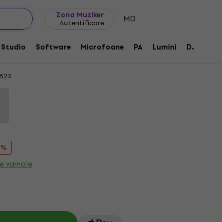
Idei de cadouri
FAQ
Muziker Blog
Zona Muziker
MD
Autentificare
lack Interfață audio USB
Studio
Software
Microfoane
PA
Lumini
DJ
Căș
823
9 %
xe vamale