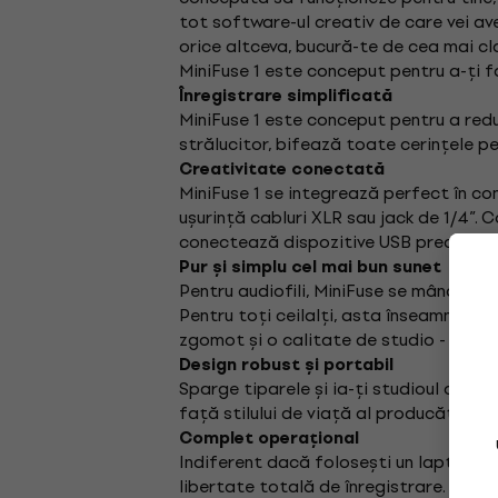
tot software-ul creativ de care vei ave
orice altceva, bucură-te de cea mai cla
MiniFuse 1 este conceput pentru a-ți f
Înregistrare simplificată
MiniFuse 1 este conceput pentru a reduc
strălucitor, bifează toate cerințele p
Creativitate conectată
MiniFuse 1 se integrează perfect în con
ușurință cabluri XLR sau jack de 1/4”.
conectează dispozitive USB precum cl
Pur și simplu cel mai bun sunet
Pentru audiofili, MiniFuse se mândreșt
Pentru toți ceilalți, asta înseamnă că 
zgomot și o calitate de studio - nu pu
Design robust și portabil
Sparge tiparele și ia-ți studioul oriu
față stilului de viață al producătorului
Complet operațional
Indiferent dacă folosești un laptop s
libertate totală de înregistrare. Mai mu