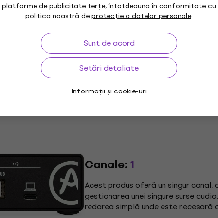
platforme de publicitate terțe, întotdeauna în conformitate cu
politica noastră de
protecție a datelor personale
.
Sunt de acord
Setări detaliate
Informații și cookie-uri
Canale:
1
Acest produs oferă un singur canal, 
gestionarea unei singure surse audio.
redarea simplă unde este necesară o