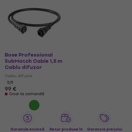
Bose Professional
SubMatch Cable 1,5 m
Cablu difuzor
Cablu difuzor
5
/5
99 €
Doar la comandă
Garanție extinsă
Retur produse în
Garanția prețului