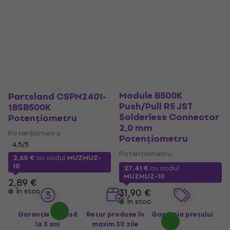
MEC Volume Pot
Module B500K
Partsland CSPN2401-
Push/Pull R5 JST
18SB500K
Solderless Connector
Potențiometru
2,0 mm
Potențiometru
Potențiometru
4,5
/5
Potențiometru
2,60 €
cu codul
MUZMUZ-
10
27,41 €
cu codul
MUZMUZ-10
2,89 €
31,90 €
În stoc
În stoc
Garanție extinsă
Retur produse în
Garanția prețului
la 3 ani
maxim 30 zile