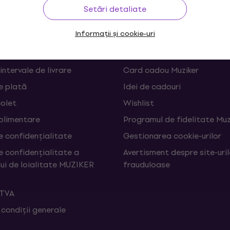
rare
Linkuri utile
Setări detaliate
Informații și cookie-uri
 și retrageri din contract
FAQ - Întrebări frecvente
Muziker Blog
 intervale de livrare
Card cadou Muziker
e plată
Idei de cadouri
colet
Wishlist
uplimentare
Programul de fidelitate Muz
e confidențialitate
Gestionarea cookie-urilor
e confidențialitate a
Avertisment despre site-uri
ui de loialitate MUZIKER
frauduloase
 TVA
 condiții generale