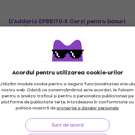
D'Addario EPBB170-5 Corzi pentru basuri
acustice
Corzi pentru basuri acustice
53,86 €
cu codul
MUZMUZ-15
65 €
În stoc
Acordul pentru utilizarea cookie-urilor
Utilizăm module cookie pentru a asigura funcționalitatea site-ulu
nostru web. Odată ce consimțământul este acordat, le folosim
pentru a analiza traficul și pentru a personaliza publicitatea pe
platforme de publicitate terțe, întotdeauna în conformitate cu
maxim 30 zile
Garanția prețului
3M
politica noastră de
protecție a datelor personale
.
Sunt de acord