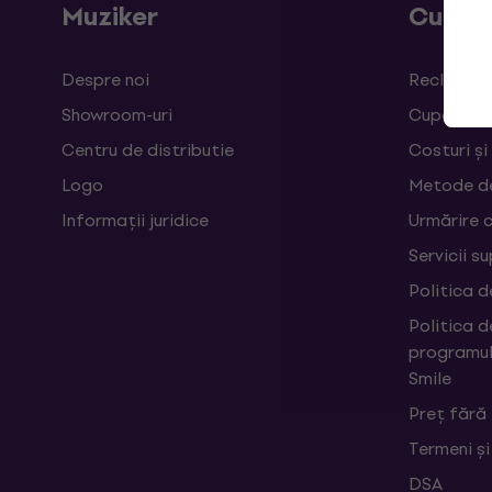
Muziker
Cumpă
Despre noi
Reclamații
Showroom-uri
Cupoane
Centru de distributie
Costuri și
Logo
Metode d
Informații juridice
Urmărire 
Servicii s
Politica d
Politica d
programul
Smile
Preț fără
Termeni și
DSA