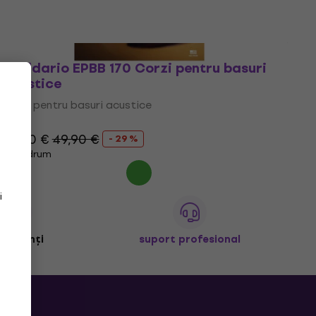
D'Addario EPBB 170 Corzi pentru basuri
acustice
Corzi pentru basuri acustice
4,6
/5
35,50 €
49,90 €
- 29 %
Pe drum
i
+ clienți
suport profesional