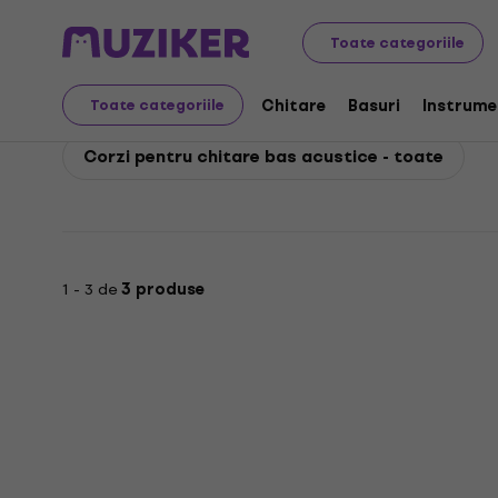
D'Addario
Basuri
Corzi pentru chitare bas
D'Addari
Toate categoriile
D'Addario Corzi pentru
Chitare
Basuri
Instrume
Toate categoriile
Corzi pentru chitare bas acustice - toate
1 - 3 de
3 produse