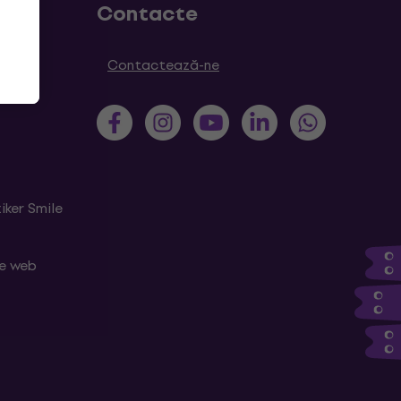
Contacte
Contactează-ne
iker Smile
le web