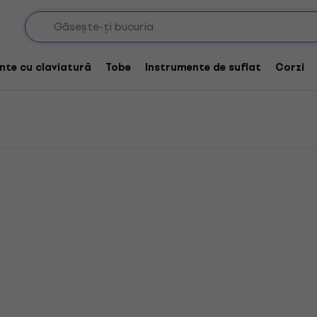
o Corzi pentru chitare bas acustice
 chitare bas acustice
nte cu claviatură
Tobe
Instrumente de suflat
Corzi