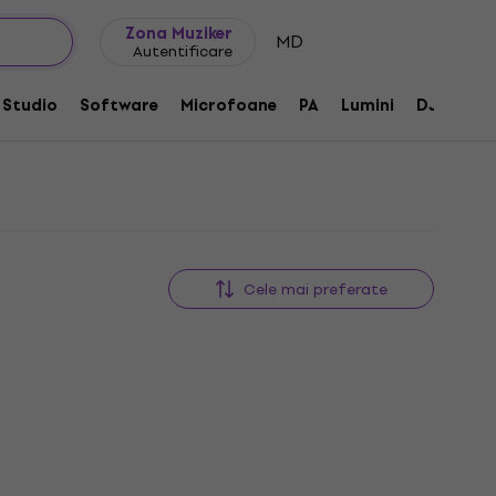
Idei de cadouri
FAQ
Muziker Blog
Zona Muziker
MD
Autentificare
Studio
Software
Microfoane
PA
Lumini
DJ
Căș
Cele mai preferate
Acțiune