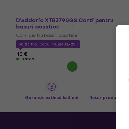
D'Addario XTB3790GS Corzi pentru
basuri acustice
Corzi pentru basuri acustice
30,23 €
cu codul
MUZMUZ-25
43 €
În stoc
Garanție extinsă la 3 ani
Retur produse în 