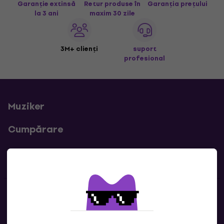
Garanție extinsă
Retur produse în
Garanția prețului
la 3 ani
maxim 30 zile
3M+ clienți
suport
profesional
Muziker
Cumpărare
Linkuri utile
Contacte
Contactează-ne