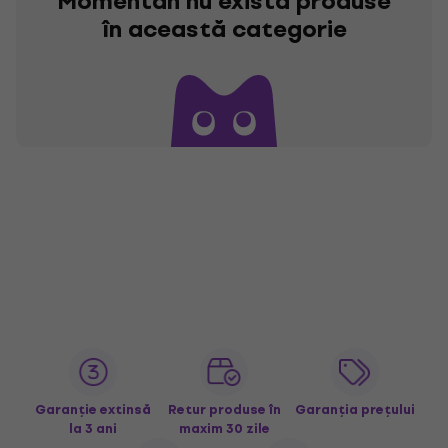
Momentan nu există produse
în această categorie
Garanție extinsă
Retur produse în
Garanția prețului
la 3 ani
maxim 30 zile