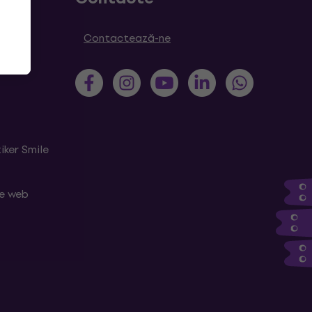
Contactează-ne
iker Smile
le web