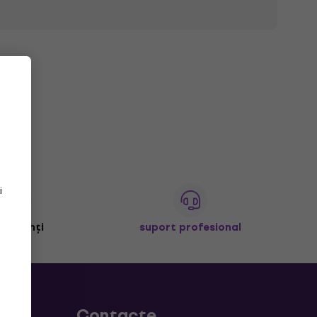
i
+ clienți
suport profesional
Contacte