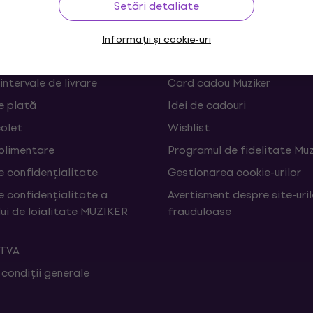
Setări detaliate
 și retrageri din contract
FAQ - Întrebări frecvente
Informații și cookie-uri
Muziker Blog
 intervale de livrare
Card cadou Muziker
e plată
Idei de cadouri
colet
Wishlist
uplimentare
Programul de fidelitate Muz
e confidențialitate
Gestionarea cookie-urilor
e confidențialitate a
Avertisment despre site-uri
ui de loialitate MUZIKER
frauduloase
 TVA
 condiții generale