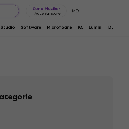
Idei de cadouri
FAQ
Muziker Blog
Zona Muziker
MD
Autentificare
Studio
Software
Microfoane
PA
Lumini
DJ
Căș
ategorie