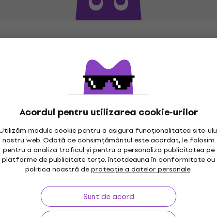
Acordul pentru utilizarea cookie-urilor
Utilizăm module cookie pentru a asigura funcționalitatea site-ulu
nostru web. Odată ce consimțământul este acordat, le folosim
pentru a analiza traficul și pentru a personaliza publicitatea pe
maxim 30 zile
Garanția prețului
3M
platforme de publicitate terțe, întotdeauna în conformitate cu
politica noastră de
protecție a datelor personale
.
Sunt de acord
rare
Linkuri utile