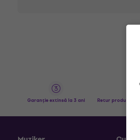
Garanție extinsă la 3 ani
Retur produse în 
Muziker
Cumpă