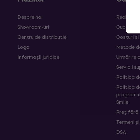
Despre noi
Reclamații
Showroom-uri
Cupoane
Centru de distributie
Costuri și
Logo
Metode d
Informații juridice
Urmărire 
Servicii s
Politica d
Politica d
programul
Smile
Preț fără
Termeni și
DSA