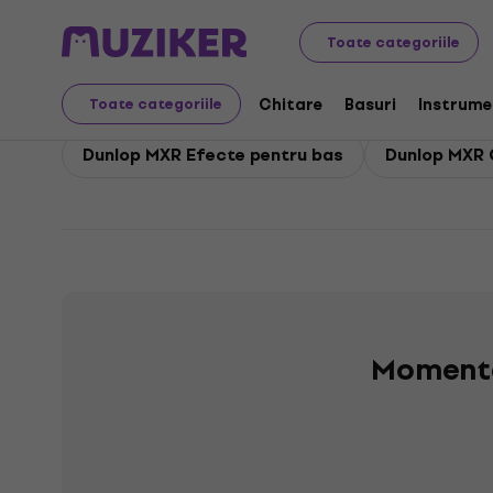
Dunlop MXR
Dunlop MXR Basuri
Toate categoriile
Dunlop MXR Basuri
Chitare
Basuri
Instrume
Toate categoriile
Dunlop MXR Efecte pentru bas
Dunlop MXR 
Momenta