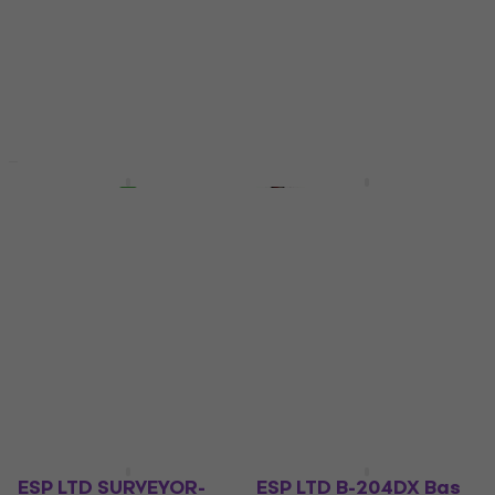
Bas electric
499,30 €
cu codul
MUZMUZ-20
525 €
cu codul
MUZMUZ-
15
639 €
În stoc
639 €
În stoc
Acțiune
Acțiune
ESP LTD B-205DX Red
ESP LTD B-204DX
Burst Bas electric
Black Burst Bas
(Defect)
electric (Defect)
Bas electric
Bas electric
471 €
490,05 €
449 €
583,11 €
- 23 %
În stoc
În stoc
ESP LTD SURVEYOR-
ESP LTD B-204DX Bas