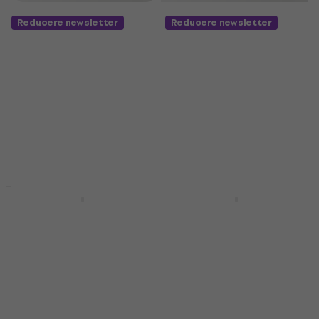
Reducere newsletter
Reducere newsletter
Acțiune
ESP LTD B-205DX Red
ESP LTD B-205D Black
Burst Bas electric
Burst Bas electric
Bas electric
Bas electric
484 €
589 €
465 €
589 €
- 18 %
- 21 %
În stoc
În stoc