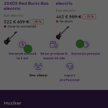
204DX Red Burst Bas
electric
electric
Bas electric
Bas electric
463 €
589 €
- 21 %
522 €
639 €
Pe drum
- 18 %
Doar la comandă
Garanție extinsă
Retur produse în
Garanția prețului
la 3 ani
maxim 30 zile
3M+ clienți
suport
profesional
Muziker