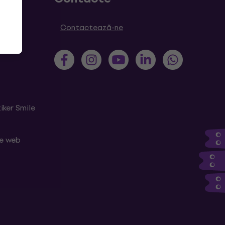
Contactează-ne
iker Smile
le web