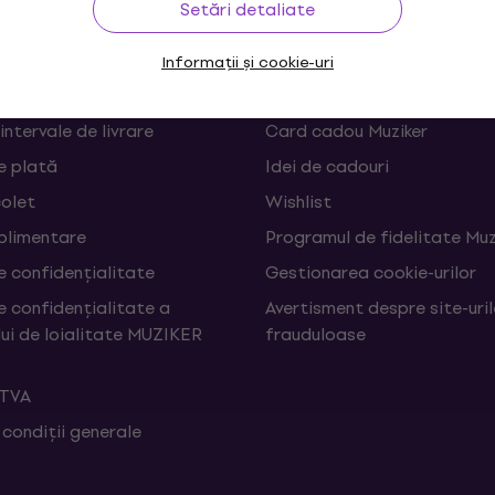
Setări detaliate
 și retrageri din contract
FAQ - Întrebări frecvente
Informații și cookie-uri
Muziker Blog
 intervale de livrare
Card cadou Muziker
e plată
Idei de cadouri
colet
Wishlist
uplimentare
Programul de fidelitate Muz
e confidențialitate
Gestionarea cookie-urilor
e confidențialitate a
Avertisment despre site-uri
ui de loialitate MUZIKER
frauduloase
 TVA
 condiții generale