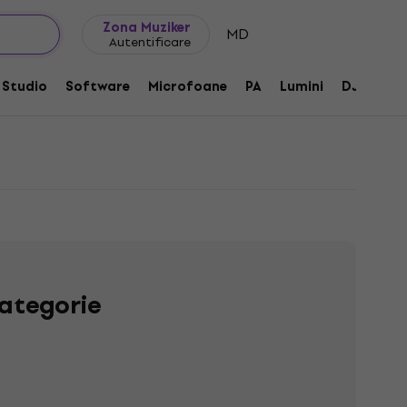
Idei de cadouri
FAQ
Muziker Blog
Zona Muziker
MD
Autentificare
Studio
Software
Microfoane
PA
Lumini
DJ
Căș
ategorie