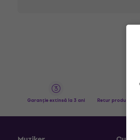
Garanție extinsă la 3 ani
Retur produse în 
Muziker
Cumpă