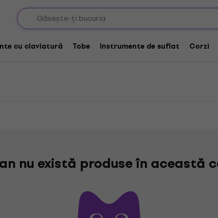
ombo-uri de chitară pe lampi
itară pe lampi
nte cu claviatură
Tobe
Instrumente de suflat
Corzi
n nu există produse în această c