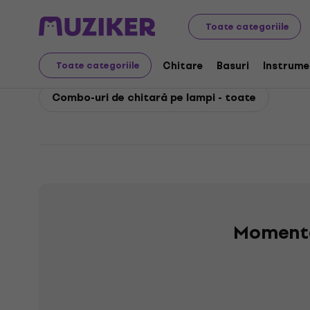
Fender
Chitare
Combo-uri pentru chitare
Fender C
Toate categoriile
Fender Combo-uri de ch
Chitare
Basuri
Instrume
Toate categoriile
Combo-uri de chitară pe lampi - toate
Momenta