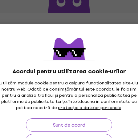
Acordul pentru utilizarea cookie-urilor
Utilizăm module cookie pentru a asigura funcționalitatea site-ulu
nostru web. Odată ce consimțământul este acordat, le folosim
pentru a analiza traficul și pentru a personaliza publicitatea pe
maxim 30 zile
Garanția prețului
3M
platforme de publicitate terțe, întotdeauna în conformitate cu
politica noastră de
protecție a datelor personale
.
Sunt de acord
rare
Linkuri utile