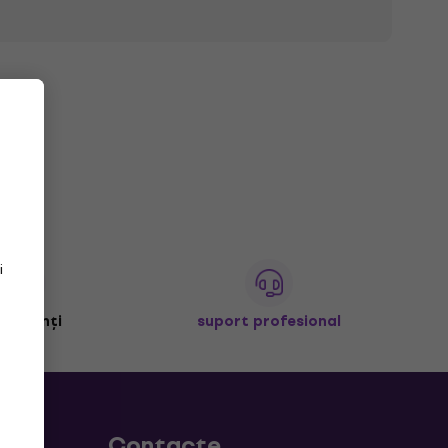
i
+ clienți
suport profesional
Contacte