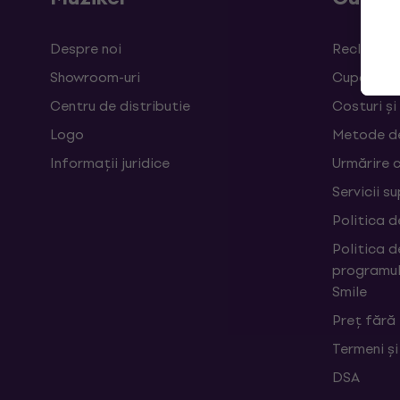
Despre noi
Reclamații
Showroom-uri
Cupoane
Centru de distributie
Costuri și
Logo
Metode d
Informații juridice
Urmărire 
Servicii s
Politica d
Politica d
programul
Smile
Preț fără
Termeni și
DSA