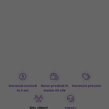
Garanție extinsă
Retur produse în
Garanția prețului
la 3 ani
maxim 30 zile
3M+ clienți
suport