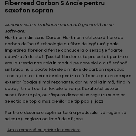
Fiberreed Carbon S Ancie pentru
saxofon sopran
Aceasta este o traducere automată generată de un
software:
Hartmann din seria Carbon Hartmann utilizează fibre de
carbon de înaltă tehnologie cu fibre de legătură goale.
Împletirea fibrelor diferite conduce la o senzație foarte
adevărată de stuf. Țesutul fibrelor este proiectat pentru a
emula trestia naturală în moduri pe care nici o altă stâncă
sintetică nu o poate. Fibrele din fibre de carbon reproduc
tendințele trestiei naturale pentru a fi foarte puternice spre
exterior (coaja) și mai rezonante, dar nu moi la inimă, fiind în
același timp foarte flexibile la vamp. Rezultatul este un
sunet foarte plin, cu răspuns direct și un registru superior.
Selecția de top a muzicienilor de tip pop și jazz.
Pentru o descriere suplimentară a produsului, vă rugăm să
selectați englaza ca limbă de afișare.
Am o remarcă cu privire la descriere