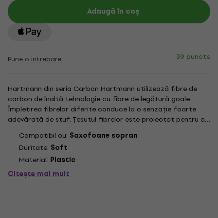
Adaugă în coș
39 puncte
Pune o intrebare
Hartmann din seria Carbon Hartmann utilizează fibre de
carbon de înaltă tehnologie cu fibre de legătură goale.
Împletirea fibrelor diferite conduce la o senzație foarte
adevărată de stuf. Țesutul fibrelor este proiectat pentru a
emula trestia naturală în moduri pe care nici o altă stâncă
Compatibil cu:
Saxofoane sopran
sintetică nu o poate. Fibrele din fibre de carbon reproduc...
Duritate:
Soft
Material:
Plastic
Citește mai mult