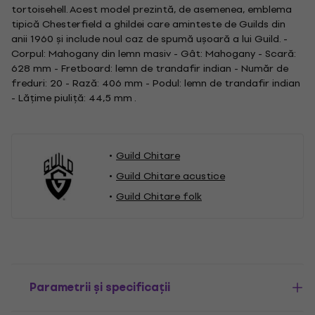
tortoisehell. Acest model prezintă, de asemenea, emblema
tipică Chesterfield a ghildei care aminteste de Guilds din
anii 1960 și include noul caz de spumă ușoară a lui Guild. -
Corpul: Mahogany din lemn masiv - Gât: Mahogany - Scară:
628 mm - Fretboard: lemn de trandafir indian - Număr de
freduri: 20 - Rază: 406 mm - Podul: lemn de trandafir indian
- Lățime piuliță: 44,5 mm .
Guild Chitare
Guild Chitare acustice
Guild Chitare folk
Parametrii și specificații