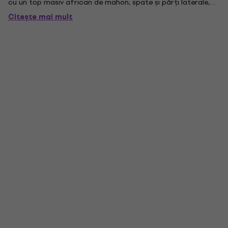
cu un top masiv african de mahon, spate și părți laterale,
lungimea scării M-120 de 24 "și lățimea piuliței de 3/4" pe un
Citește mai mult
gât de Guild în formă de epocă fac ca...