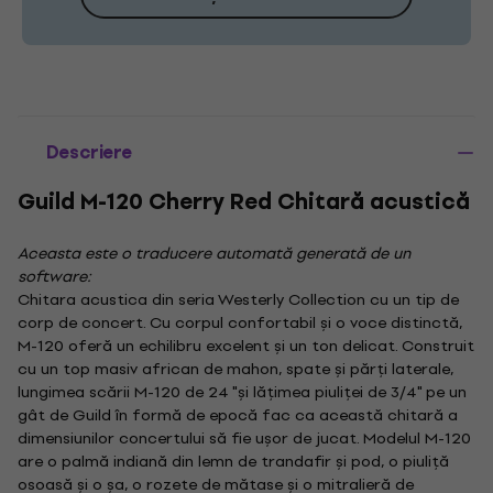
Descriere
Guild M-120 Cherry Red Chitară acustică
Aceasta este o traducere automată generată de un
software:
Chitara acustica din seria Westerly Collection cu un tip de
corp de concert. Cu corpul confortabil și o voce distinctă,
M-120 oferă un echilibru excelent și un ton delicat. Construit
cu un top masiv african de mahon, spate și părți laterale,
lungimea scării M-120 de 24 "și lățimea piuliței de 3/4" pe un
gât de Guild în formă de epocă fac ca această chitară a
dimensiunilor concertului să fie ușor de jucat. Modelul M-120
are o palmă indiană din lemn de trandafir și pod, o piuliță
osoasă și o șa, o rozete de mătase și o mitralieră de