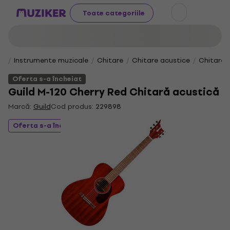
Toate categoriile
Instrumente muzicale
Chitare
Chitare acustice
Chitare 
Oferta s-a încheiat
Guild M-120 Cherry Red Chitară acustică
Marcă:
Guild
Cod produs:
229898
Oferta s-a încheiat