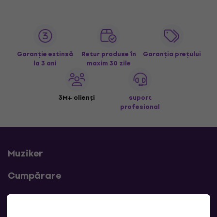
Garanție extinsă
Retur produse în
Garanția prețului
la 3 ani
maxim 30 zile
3M+ clienți
suport
profesional
Muziker
Cumpărare
Linkuri utile