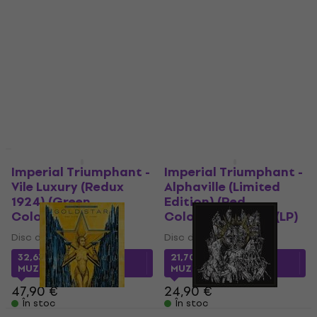
(CD)
(Limited Edition) (CD)
CD muzica
CD muzica
10,64 €
cu codul
14,97 €
cu codul
MUZMUZ-25
MUZMUZ-20
14,90 €
18,90 €
În stoc
În stoc
Acțiune
Acțiune
Imperial Triumphant -
Imperial Triumphant -
Vile Luxury (Redux
Alphaville (Limited
1924) (Green
Edition) (Red
Coloured) (2 LP)
Coloured) (180 g) (LP)
Disc de vinil
Disc de vinil
32,63 €
cu codul
21,70 €
cu codul
MUZMUZ-30
MUZMUZ-10
47,90 €
24,90 €
În stoc
În stoc