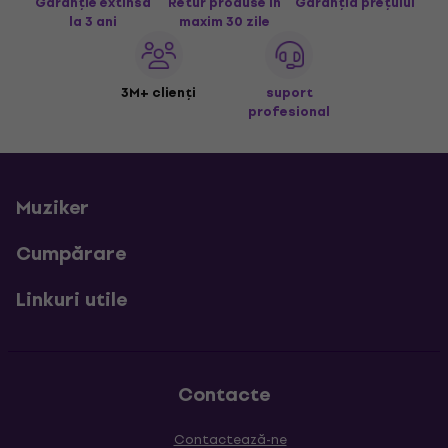
Garanție extinsă
Retur produse în
Garanția prețului
la 3 ani
maxim 30 zile
3M+ clienți
suport
profesional
Muziker
Cumpărare
Linkuri utile
Contacte
Contactează-ne