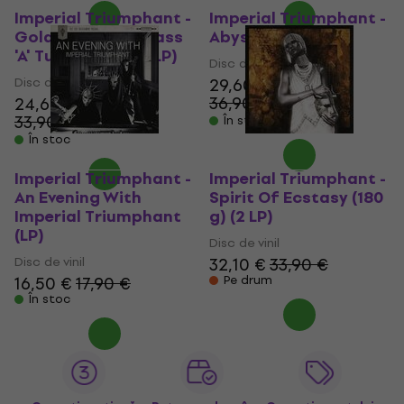
Imperial Triumphant -
Imperial Triumphant -
Goldstar (Nine Class
Abyssal Gods (LP)
'A' Tunes) (180 g) (LP)
Disc de vinil
Disc de vinil
29,60 €
36,90 €
24,60 €
- 20 %
33,90 €
În stoc
- 27 %
În stoc
Imperial Triumphant -
Imperial Triumphant -
An Evening With
Spirit Of Ecstasy (180
Imperial Triumphant
g) (2 LP)
(LP)
Disc de vinil
Disc de vinil
32,10 €
33,90 €
16,50 €
17,90 €
Pe drum
În stoc