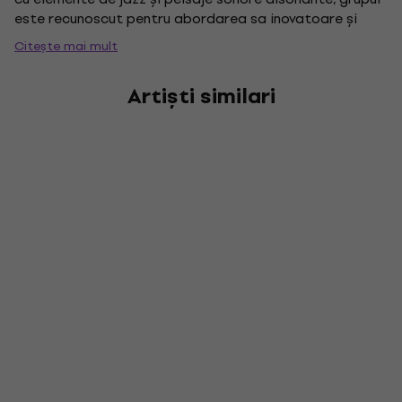
este recunoscut pentru abordarea sa inovatoare și
temele vizuale izbitoare inspirate de viața urbană și
Citește mai mult
decadență.
Artiști similari