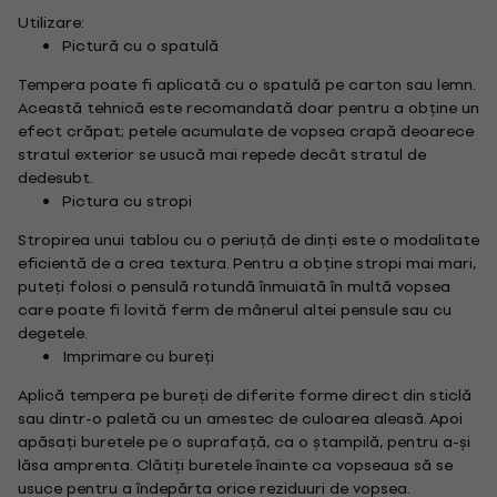
Utilizare:
Pictură cu o spatulă
Tempera poate fi aplicată cu o spatulă pe carton sau lemn.
Această tehnică este recomandată doar pentru a obține un
efect crăpat; petele acumulate de vopsea crapă deoarece
stratul exterior se usucă mai repede decât stratul de
dedesubt.
Pictura cu stropi
Stropirea unui tablou cu o periuță de dinți este o modalitate
eficientă de a crea textura. Pentru a obține stropi mai mari,
puteți folosi o pensulă rotundă înmuiată în multă vopsea
care poate fi lovită ferm de mânerul altei pensule sau cu
degetele.
Imprimare cu bureți
Aplică tempera pe bureți de diferite forme direct din sticlă
sau dintr-o paletă cu un amestec de culoarea aleasă. Apoi
apăsați buretele pe o suprafață, ca o ștampilă, pentru a-și
lăsa amprenta. Clătiți buretele înainte ca vopseaua să se
usuce pentru a îndepărta orice reziduuri de vopsea.