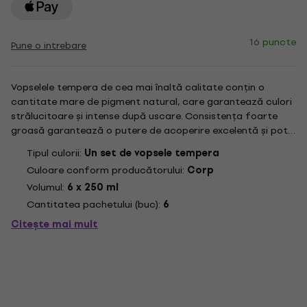
16 puncte
Pune o intrebare
Vopselele tempera de cea mai înaltă calitate conțin o
cantitate mare de pigment natural, care garantează culori
strălucitoare și intense după uscare. Consistența foarte
groasă garantează o putere de acoperire excelentă și pot
fi diluate cu apă și amestecate între ele dacă este necesar.
Tipul culorii:
Un set de vopsele tempera
Potrivit pentru hârtie, carton, lemn, sticlă. După uscare,...
Culoare conform producătorului:
Corp
Volumul:
6 x 250 ml
Cantitatea pachetului (buc):
6
Citește mai mult