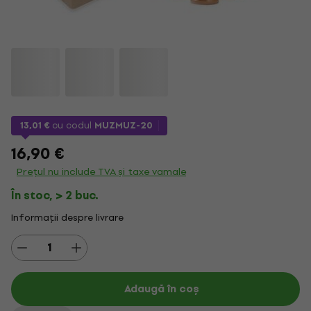
13,01 €
cu codul
MUZMUZ-20
16,90 €
Prețul nu include TVA și taxe vamale
În stoc, > 2 buc.
Informații despre livrare
Adaugă în coș