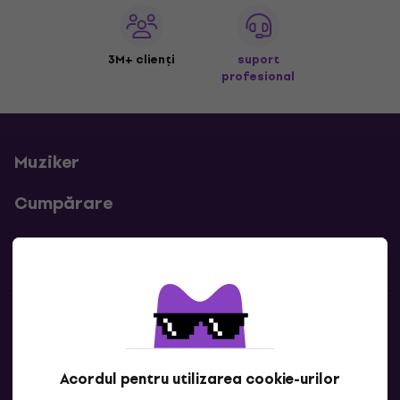
3M+ clienți
suport
profesional
Muziker
Cumpărare
Linkuri utile
Contacte
Contactează-ne
Acordul pentru utilizarea cookie-urilor