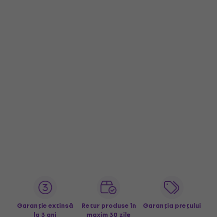
Garanție extinsă
Retur produse în
Garanția prețului
la 3 ani
maxim 30 zile