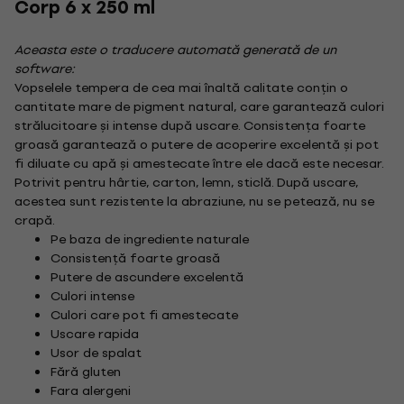
Corp 6 x 250 ml
Aceasta este o traducere automată generată de un
software:
Vopselele tempera de cea mai înaltă calitate conțin o
cantitate mare de pigment natural, care garantează culori
strălucitoare și intense după uscare. Consistența foarte
groasă garantează o putere de acoperire excelentă și pot
fi diluate cu apă și amestecate între ele dacă este necesar.
Potrivit pentru hârtie, carton, lemn, sticlă. După uscare,
acestea sunt rezistente la abraziune, nu se petează, nu se
crapă.
Pe baza de ingrediente naturale
Consistență foarte groasă
Putere de ascundere excelentă
Culori intense
Culori care pot fi amestecate
Uscare rapida
Usor de spalat
Fără gluten
Fara alergeni