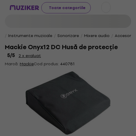
Toate categoriile
Instrumente muzicale
Sonorizare
Mixere audio
Accesorii 
Mackie Onyx12 DC Husă de protecție
5
/5
2 x evaluat
Marcă:
Mackie
Cod produs:
440781