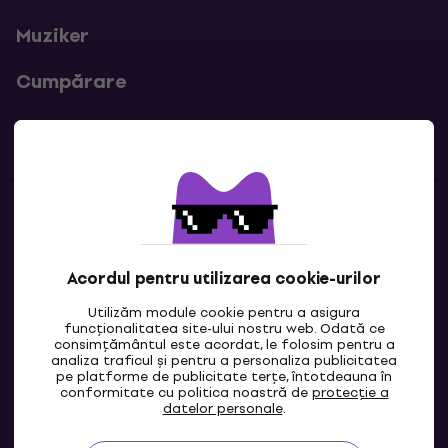
Muziker
Cumpărare
Linkuri utile
Contacte
Contactează-ne
Acordul pentru utilizarea cookie-urilor
Utilizăm module cookie pentru a asigura
funcționalitatea site-ului nostru web. Odată ce
consimțământul este acordat, le folosim pentru a
analiza traficul și pentru a personaliza publicitatea
pe platforme de publicitate terțe, întotdeauna în
conformitate cu politica noastră de
protecție a
datelor personale
.