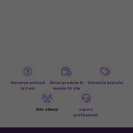
Garanție extinsă
Retur produse în
Garanția prețului
la 3 ani
maxim 30 zile
3M+ clienți
suport
profesional