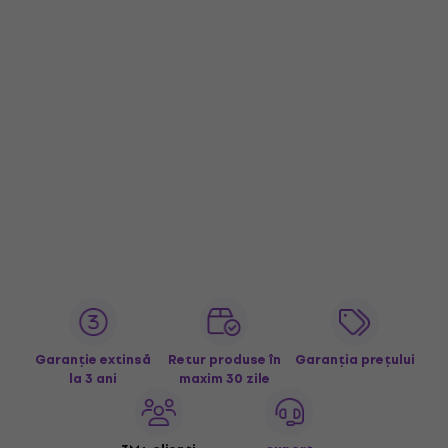
Garanție extinsă
Retur produse în
Garanția prețului
la 3 ani
maxim 30 zile