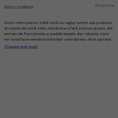
86 puncte
Pune o intrebare
Stativ Mars pentru tobă mică cu reglaj turnat sub presiune
al coșului de tobă. Mars Hardware oferă stative ușoare, dar
extrem de funcționale, și pedale simple, dar robuste, care
vor satisface nevoile bateriștilor care doresc să-și ușureze
încărcătura sau ale muzicienilor mai tineri care doresc să
Citește mai mult
facă un upgrade major. Mars Hardware este...