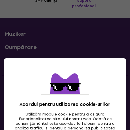
3M+ clienți
suport
profesional
Muziker
Cumpărare
Linkuri utile
Contacte
Contactează-ne
Acordul pentru utilizarea cookie-urilor
Utilizăm module cookie pentru a asigura
funcționalitatea site-ului nostru web. Odată ce
consimțământul este acordat, le folosim pentru a
analiza traficul și pentru a personaliza publicitatea