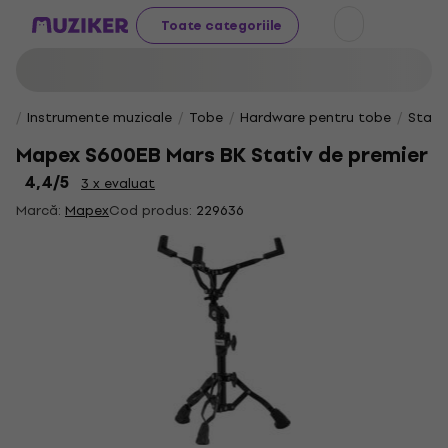
Toate categoriile
Instrumente muzicale
Tobe
Hardware pentru tobe
Stati
Mapex S600EB Mars BK Stativ de premier
4,4
/5
3 x evaluat
Marcă:
Mapex
Cod produs:
229636