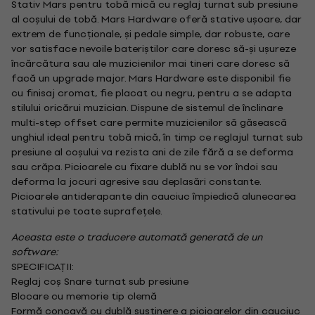
Stativ Mars pentru tobă mică cu reglaj turnat sub presiune
al coșului de tobă. Mars Hardware oferă stative ușoare, dar
extrem de funcționale, și pedale simple, dar robuste, care
vor satisface nevoile bateriștilor care doresc să-și ușureze
încărcătura sau ale muzicienilor mai tineri care doresc să
facă un upgrade major. Mars Hardware este disponibil fie
cu finisaj cromat, fie placat cu negru, pentru a se adapta
stilului oricărui muzician. Dispune de sistemul de înclinare
multi-step offset care permite muzicienilor să găsească
unghiul ideal pentru tobă mică, în timp ce reglajul turnat sub
presiune al coșului va rezista ani de zile fără a se deforma
sau crăpa. Picioarele cu fixare dublă nu se vor îndoi sau
deforma la jocuri agresive sau deplasări constante.
Picioarele antiderapante din cauciuc împiedică alunecarea
stativului pe toate suprafețele.
Aceasta este o traducere automată generată de un
software:
SPECIFICAȚII:
Reglaj coș Snare turnat sub presiune
Blocare cu memorie tip clemă
Formă concavă cu dublă susținere a picioarelor din cauciuc