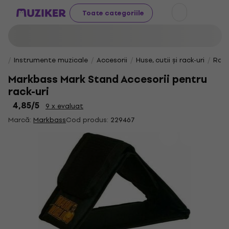
Toate categoriile
Instrumente muzicale
Accesorii
Huse, cutii și rack-uri
Rack
Markbass Mark Stand Accesorii pentru
rack-uri
4,85
/5
9 x evaluat
Marcă:
Markbass
Cod produs:
229467