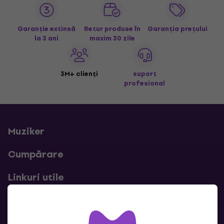
Garanție extinsă
Retur produse în
Garanția prețului
la 3 ani
maxim 30 zile
3M+ clienți
suport
profesional
Muziker
Cumpărare
Linkuri utile