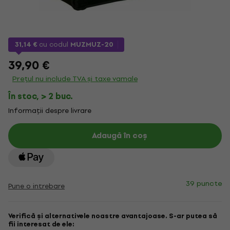
31,14 €
cu codul
MUZMUZ-20
39,90 €
Prețul nu include TVA și taxe vamale
În stoc, > 2 buc.
Informații despre livrare
Adaugă în coș
39 puncte
Pune o intrebare
Verifică și alternativele noastre avantajoase. S-ar putea să
fii interesat de ele: