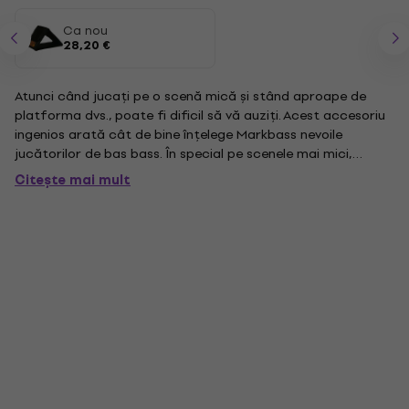
Ca nou
28,20 €
Atunci când jucați pe o scenă mică și stând aproape de
platforma dvs., poate fi dificil să vă auziți. Acest accesoriu
ingenios arată cât de bine înțelege Markbass nevoile
jucătorilor de bas bass. În special pe scenele mai mici,
basistul trebuie adesea să-și încline cabina în sus (în poziția
Citește mai mult
"monitor") pentru a se auzi în mod adecvat. Acest stand...