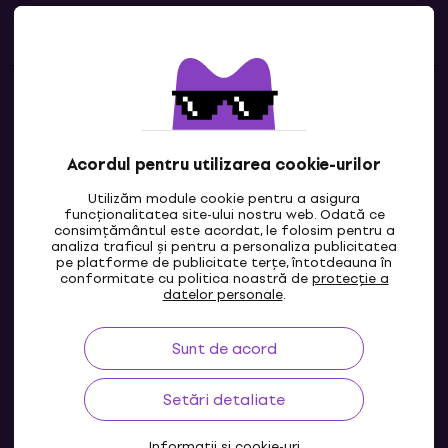
Linkuri utile
Contacte
Contactează-ne
Acordul pentru utilizarea cookie-urilor
Utilizăm module cookie pentru a asigura
funcționalitatea site-ului nostru web. Odată ce
consimțământul este acordat, le folosim pentru a
analiza traficul și pentru a personaliza publicitatea
pe platforme de publicitate terțe, întotdeauna în
conformitate cu politica noastră de
protecție a
datelor personale
.
Sunt de acord
MD
Setări detaliate
Informații și cookie-uri