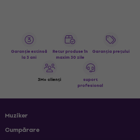
Garanție extinsă
Retur produse în
Garanția prețului
la 3 ani
maxim 30 zile
3M+ clienți
suport
profesional
Muziker
Cumpărare