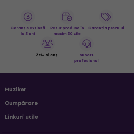
Garanție extinsă
Retur produse în
Garanția prețului
la 3 ani
maxim 30 zile
3M+ clienți
suport
profesional
Muziker
Cumpărare
Linkuri utile