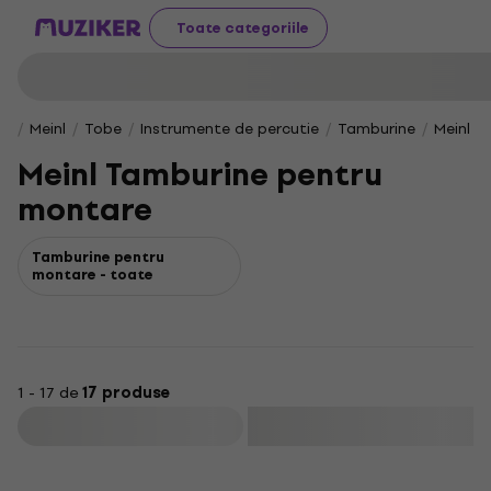
Toate categoriile
Meinl
Tobe
Instrumente de percutie
Tamburine
Meinl T
Meinl Tamburine pentru
montare
Tamburine pentru
montare - toate
1 - 17 de
17 produse
Filtrare