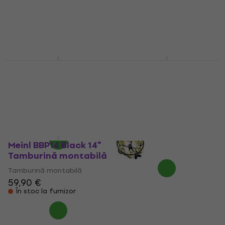
În stoc la furnizor
4,9
/5
32,30 €
În stoc la furnizor
Meinl HTHHBG Black
Meinl THH 1 Silver 5"
Tamburină montabilă
Tamburină montabilă
Tamburină montabilă
Tamburină montabilă
5
/5
5
/5
35,90 €
39,90 €
În stoc la furnizor
În stoc la furnizor
Meinl BBP14 Black 14"
Tamburină montabilă
Tamburină montabilă
59,90 €
În stoc la furnizor