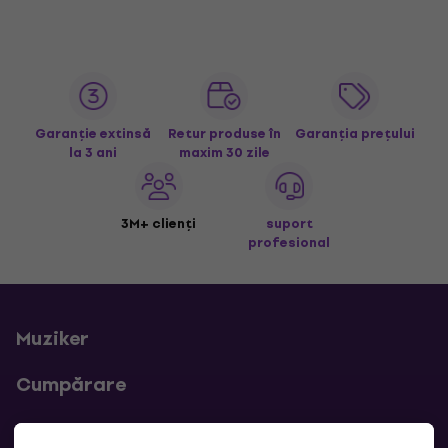
Garanție extinsă
Retur produse în
Garanția prețului
la 3 ani
maxim 30 zile
3M+ clienți
suport
profesional
Muziker
Cumpărare
Linkuri utile