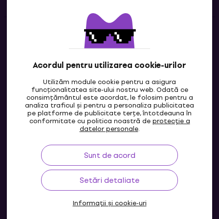
Contacte
Contactează-ne
Acordul pentru utilizarea cookie-urilor
Utilizăm module cookie pentru a asigura
funcționalitatea site-ului nostru web. Odată ce
consimțământul este acordat, le folosim pentru a
analiza traficul și pentru a personaliza publicitatea
pe platforme de publicitate terțe, întotdeauna în
conformitate cu politica noastră de
protecție a
datelor personale
.
Sunt de acord
MD
Setări detaliate
Informații și cookie-uri
© 2004-2026 MUZIKER a.s.