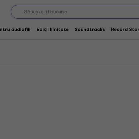
uzica
entru audiofili
Ediții limitate
Soundtracks
Record Stor