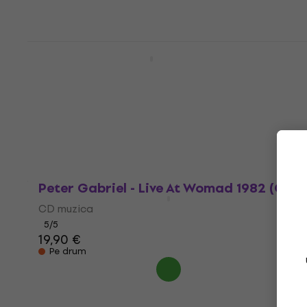
Peter Gabriel - I/O (2 CD + Blu-ray)
CD muzica
5
/5
18,46 €
cu codul
MUZMUZ-25
24,90 €
În stoc
Peter Gabriel - Live At Womad 1982 (CD)
CD muzica
5
/5
19,90 €
Pe drum