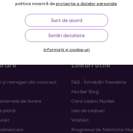
politica noastră de
protecție a datelor personale
.
Sunt de acord
maxim 30 zile
Garanția prețului
3M
Setări detaliate
Informații și cookie-uri
rare
Linkuri utile
 și retrageri din contract
FAQ - Întrebări frecvente
Muziker Blog
 intervale de livrare
Card cadou Muziker
e plată
Idei de cadouri
colet
Wishlist
uplimentare
Programul de fidelitate Muz