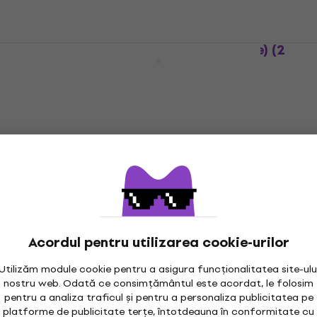
Peter Gabriel - In The Big Room (Live) (2
Acțiune
CD)
CD muzica
5
/5
20,50 €
21,90 €
În stoc
Peter Gabriel - Scratch My Back / And I'll
Scratch Yours (Reissue) (2 CD)
Acordul pentru utilizarea cookie-urilor
CD muzica
5
/5
Utilizăm module cookie pentru a asigura funcționalitatea site-ulu
17,30 €
19,90 €
nostru web. Odată ce consimțământul este acordat, le folosim
- 13 %
pentru a analiza traficul și pentru a personaliza publicitatea pe
Pe drum
platforme de publicitate terțe, întotdeauna în conformitate cu