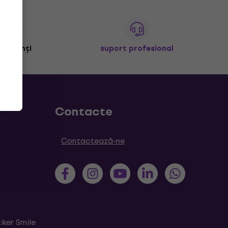
+ clienți
suport profesional
Contacte
Contactează-ne
iker Smile