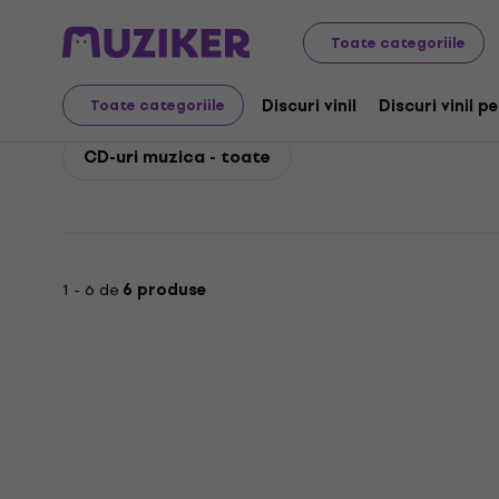
Peter Gabriel
Peter Gabriel CD-uri muzica
Toate categoriile
Peter Gabriel CD-uri m
Discuri vinil
Discuri vinil p
Toate categoriile
CD-uri muzica - toate
1 - 6 de
6 produse