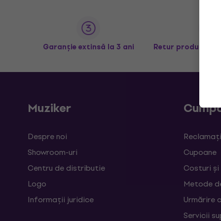
Garanție extinsă la 3 ani
Retur produse în 
Muziker
Cumpă
Despre noi
Reclamații
Showroom-uri
Cupoane
Centru de distributie
Costuri și
Logo
Metode d
Informații juridice
Urmărire 
Servicii s