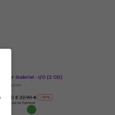
Acțiune
Peter Gabriel - So (Reissue) (Reastered)
(CD)
CD muzica
5
/5
10,60 €
15,90 €
- 33 %
În stoc
Peter Gabriel - I/O (2 CD)
CD muzica
5
/5
20,20 €
22,90 €
- 12 %
i
În stoc la furnizor