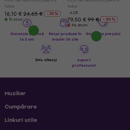
Față de rezonanță pentru
Față de rezonanță pentru
tobe
tobe
16,10 €
24,65 €
4,1
/5
- 35 %
79,50 €
99 €
În stoc
- 20 %
Pe drum
Garanție extinsă
Retur produse în
Garanția prețului
la 3 ani
maxim 30 zile
3M+ clienți
suport
profesional
Muziker
Cumpărare
Linkuri utile