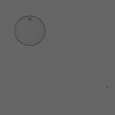
Remo SA-0014-SS
Ambassador
Remo SD-0114-00
Renaissance Snare
Diplomat Hazy 14"
Side 14" Grey Față de
White Față de
rezonanță pentru
rezonanță pentru
tobe
tobe
Față de rezonanță pentru
Față de rezonanță pentru
tobe
tobe