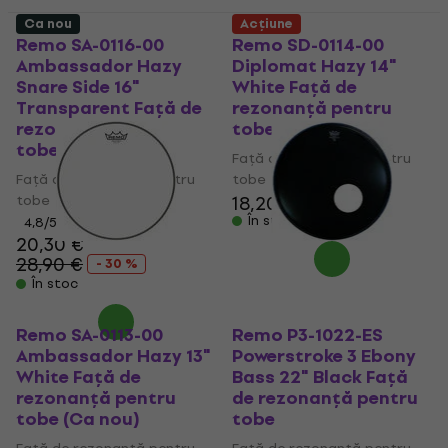
Ca nou
Acțiune
Remo SA-0116-00
Remo SD-0114-00
Ambassador Hazy
Diplomat Hazy 14"
Snare Side 16"
White Față de
Transparent Față de
rezonanță pentru
rezonanță pentru
tobe (Ca nou)
tobe
Față de rezonanță pentru
Față de rezonanță pentru
tobe
tobe
18,20 €
18,71 €
În stoc
4,8
/5
20,30 €
28,90 €
- 30 %
În stoc
Remo SA-0113-00
Remo P3-1022-ES
Ambassador Hazy 13"
Powerstroke 3 Ebony
White Față de
Bass 22" Black Față
rezonanță pentru
de rezonanță pentru
tobe (Ca nou)
tobe