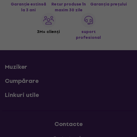
Garanție extinsă
Retur produse în
Garanția prețului
la 3 ani
maxim 30 zile
3M+ clienți
suport
profesional
Muziker
Cumpărare
Linkuri utile
Contacte