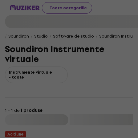
Toate categoriile
Soundiron
Studio
Software de studio
Soundiron Instrume
Soundiron Instrumente
virtuale
Instrumente virtuale
- toate
1 - 1 de
1 produse
Filtrare
Acțiune