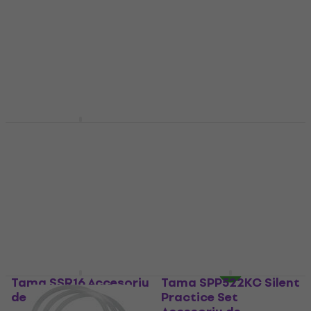
Tama SSR14 Accesoriu
Tama SFP530 Sound
de amortizare
Focus Pad Accesoriu
de amortizare
Accesoriu de amortizare
Accesoriu de amortizare
21,29 €
cu codul
MUZMUZ-20
22,81 €
cu codul
MUZMUZ-25
26,90 €
În stoc
32 €
În stoc
Tama SSR16 Accesoriu
Tama SPP522KC Silent
de amortizare
Practice Set