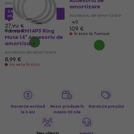
Accesoriu de
Accesoriu de amortizare
amortizare
24,96 €
cu codul
Accesoriu de amortizare
MUZMUZ-10
4
/5
27,90 €
109 €
Tama RM14P3 Ring
În stoc
În stoc la furnizor
Mute 14" Accesoriu de
amortizare
Accesoriu de amortizare
8,99 €
Nu este în stoc
Garanție extinsă
Retur produse în
Garanția prețului
la 3 ani
maxim 30 zile
3M+ clienți
suport