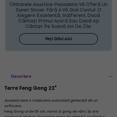
Chitarele Acustice Pasadena Vă Oferă Un
Sunet Sincer Fără A Vă Goli Contul. O
Alegere Excelentă, Indiferent Dacă
Cântați Primul Acord Sau Dacă Ați
Cântat Pe Scenă Ani De Zile.
Veți Găsi Aici
Descriere
Terre Feng Gong 22"
Aceasta este o traducere automată generată de un
software:
Feng Gong-ul de 55 cm, numit și gong de vânt, își are
originea în Wuhan. Proporția mare de alamă îi conferă o