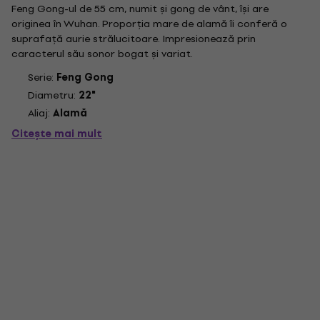
Feng Gong-ul de 55 cm, numit și gong de vânt, își are
originea în Wuhan. Proporția mare de alamă îi conferă o
suprafață aurie strălucitoare. Impresionează prin
caracterul său sonor bogat și variat.
Serie:
Feng Gong
Diametru:
22"
Aliaj:
Alamă
Citește mai mult