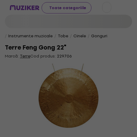
Toate categoriile
Instrumente muzicale
Tobe
Cinele
Gonguri
Terre Feng Gong 22"
Marcă:
Terre
Cod produs:
229706