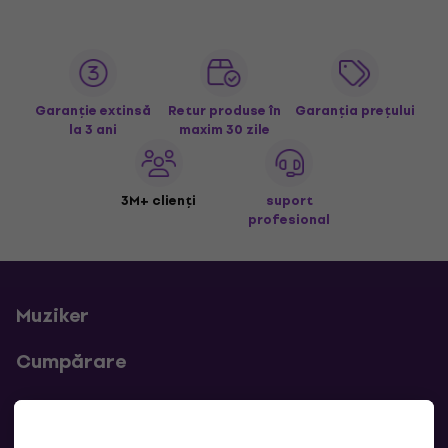
Garanție extinsă
Retur produse în
Garanția prețului
la 3 ani
maxim 30 zile
3M+ clienți
suport
profesional
Muziker
Cumpărare
Linkuri utile