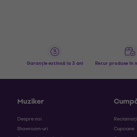
Garanție extinsă la 3 ani
Retur produse în 
Muziker
Cumpă
Despre noi
Reclamații
Showroom-uri
Cupoane