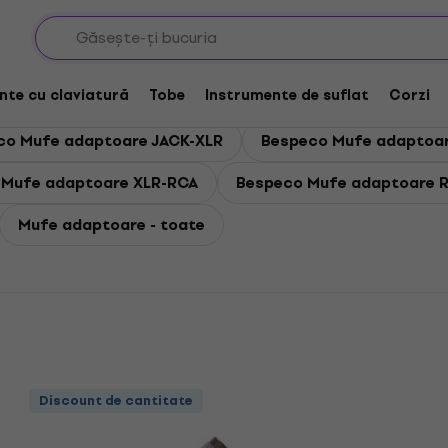
Bespeco Mufe adaptoare
re
nte cu claviatură
Tobe
Instrumente de suflat
Corzi
co Mufe adaptoare JACK-XLR
Bespeco Mufe adaptoa
 Mufe adaptoare XLR-RCA
Bespeco Mufe adaptoare 
Mufe adaptoare - toate
Discount de cantitate