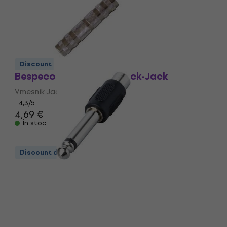
Discount de cantitate
Bespeco PV2 Vmesnik Jack-Jack
Vmesnik Jack-Jack
4,3
/5
4,69 €
În stoc
Discount de cantitate
Bespeco AD65 Vmesnik Jack-RCA
Vmesnik Jack-RCA
4,8
/5
1,59 €
În stoc