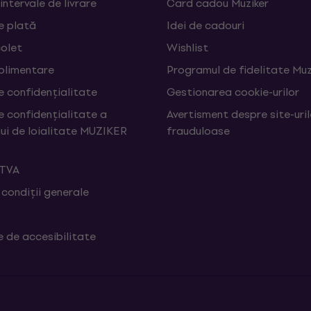
 intervale de livrare
Card cadou Muziker
e plată
Idei de cadouri
colet
Wishlist
uplimentare
Programul de fidelitate Muz
e confidențialitate
Gestionarea cookie-urilor
e confidențialitate a
Avertisment despre site-uri
ui de loialitate MUZIKER
frauduloase
 TVA
 condiții generale
e de accesibilitate