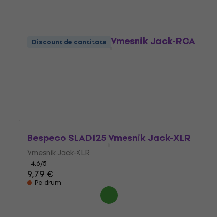
Vmesnik Jack-XLR
4,7
/5
7,89 €
Pe drum
Bespeco SLAD370 Vmesnik Jack-RCA
Discount de cantitate
Vmesnik Jack-RCA
4,8
/5
5,99 €
Pe drum
Bespeco SLAD125 Vmesnik Jack-XLR
Vmesnik Jack-XLR
4,6
/5
9,79 €
Pe drum