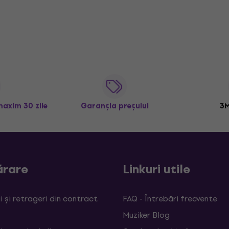
maxim 30 zile
Garanția prețului
3M
rare
Linkuri utile
 și retrageri din contract
FAQ - Întrebări frecvente
Muziker Blog