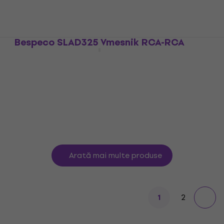
Vmesnik Jack-XLR
4,9
/5
7,59 €
Pe drum
Bespeco SLAD325 Vmesnik RCA-RCA
Vmesnik RCA-RCA
5
/5
3,89 €
Nu este în stoc
Arată mai multe produse
2
1