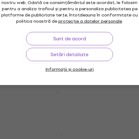
10,70 €
nostru web. Odată ce consimțământul este acordat, le folosim
În stoc
pentru a analiza traficul și pentru a personaliza publicitatea pe
platforme de publicitate terțe, întotdeauna în conformitate cu
politica noastră de
protecție a datelor personale
.
Discount de cantitate
Sunt de acord
Bespeco SLAD160 Vmesnik Jack-Jack
(Resigilat)
Setări detaliate
Vmesnik Jack-Jack
4,29 €
6,72 €
Informații și cookie-uri
- 36 %
În stoc
Discount de cantitate
Bespeco SK087 Vmesnik XLR-RCA
Vmesnik XLR-RCA
4,3
/5
4,49 €
Pe drum
Bespeco SLAD515 Vmesnik Jack-XLR