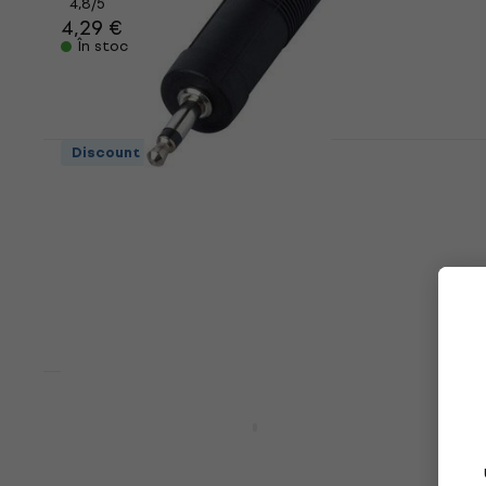
4,8
/5
4,29 €
În stoc
Discount de cantitate
Bespeco AD125 Vmesnik Jack-Jack
Vmesnik Jack-Jack
3,9
/5
1,29 €
În stoc
Discount de cantitate
Bespeco BT320SM Vmesnik Jack-Jack
Vmesnik Jack-Jack
3,4
/5