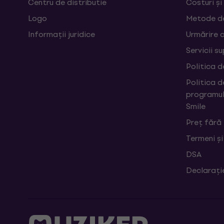
Centru de distributie
Costuri și
Logo
Metode d
Informații juridice
Urmărire 
Servicii s
Politica d
Politica d
programul
Smile
Preț fără
Termeni și
DSA
Declarați