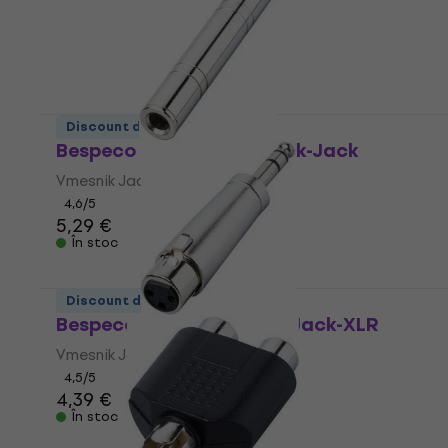
Discount de cantitate
Bespeco PV4 Vmesnik Jack-Jack
Vmesnik Jack-Jack
4,6
/5
5,29 €
În stoc
Discount de cantitate
Bespeco AD240 Vmesnik Jack-XLR
Vmesnik Jack-XLR
4,5
/5
4,39 €
În stoc