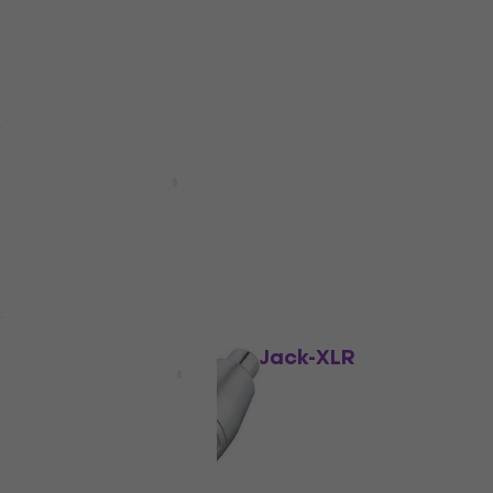
Discount de cantitate
Bespeco AD 55 Vmesnik Jack-XLR
Vmesnik Jack-XLR
4,6
/5
4,69 €
În stoc
Discount de cantitate
Bespeco AD85S Vmesnik Jack-XLR
Vmesnik Jack-XLR
4,8
/5
4,79 €
În stoc