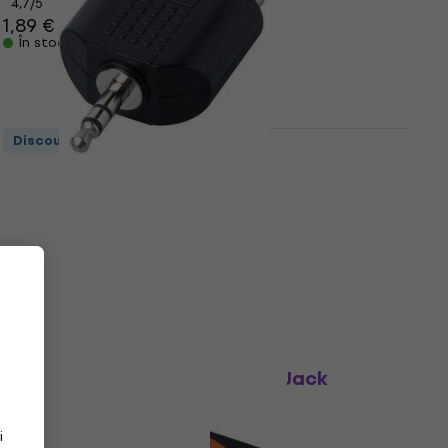
4,7
/5
1,89 €
În stoc
Discount de cantitate
Bespeco AD160 Vmesnik Jack-RCA
Vmesnik Jack-RCA
4,4
/5
1,59 €
În stoc
Resigilat
Bespeco ADKW Vmesnik Jack-Jack
Vmesnik Jack-Jack
4,2
/5
i