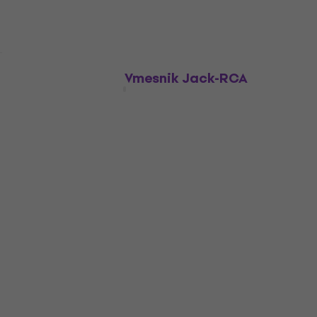
7,29 €
Nu este în stoc
Bespeco SLAD305 Vmesnik Jack-RCA
Vmesnik Jack-RCA
4,9
/5
5,99 €
Pe drum