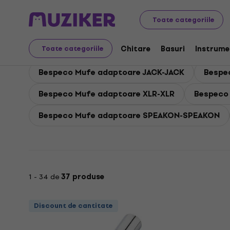
Bespeco
Accesorii
Cabluri, mufe și mufe adaptoare
Toate categoriile
Bespeco Mufe adaptoa
Chitare
Basuri
Instrume
Toate categoriile
Bespeco Mufe adaptoare JACK-JACK
Bespe
Bespeco Mufe adaptoare XLR-XLR
Bespeco
Bespeco Mufe adaptoare SPEAKON-SPEAKON
1 - 34 de
37 produse
Discount de cantitate