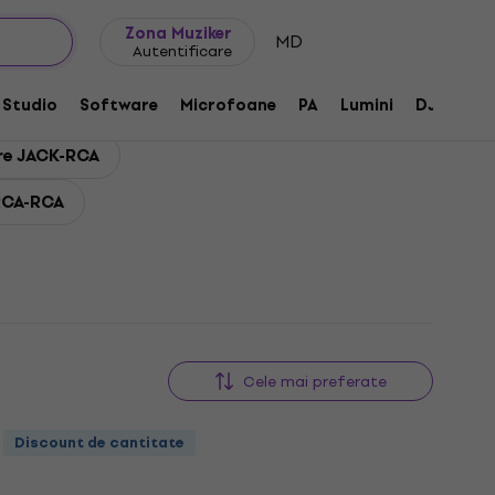
Idei de cadouri
FAQ
Muziker Blog
Zona Muziker
MD
Autentificare
Studio
Software
Microfoane
PA
Lumini
DJ
Căș
re JACK-RCA
RCA-RCA
Cele mai preferate
Discount de cantitate