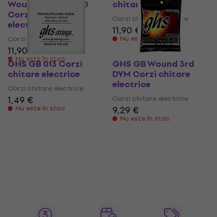
Wound 3rd TM1500
chitare electrice
Corzi chitare
Corzi chitare electrice
electrice
11,90 €
Corzi chitare electrice
Nu este în stoc
11,90 €
Nu este în stoc
GHS GB 013 Corzi
GHS GB Wound 3rd
chitare electrice
DYM Corzi chitare
electrice
Corzi chitare electrice
1,49 €
Corzi chitare electrice
Nu este în stoc
9,29 €
Nu este în stoc