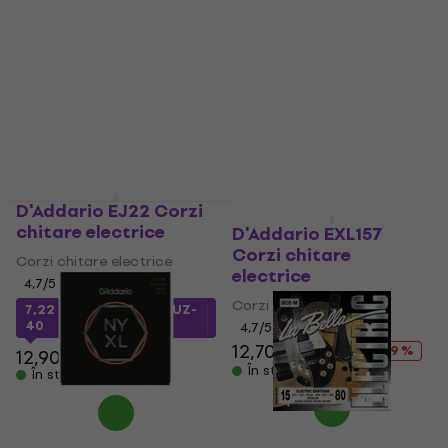
Rotosound R13 Corzi
D'Addario EXL158
chitare electrice
Corzi chitare
electrice
Corzi chitare electrice
Corzi chitare electrice
4,7
/5
6,99 €
4,9
/5
În stoc
11 €
15,90 €
- 31 %
În stoc
D'Addario EJ22 Corzi
Discount de cantitate
chitare electrice
D'Addario EXL157
Corzi chitare
Corzi chitare electrice
electrice
4,7
/5
Corzi chitare electrice
7,22 €
cu codul
MUZMUZ-
40
4,7
/5
12,70 €
17,90 €
- 29 %
12,90 €
În stoc
În stoc