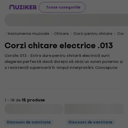
Toate categoriile
Instrumente muzicale
Chitare
Corzi pentru chitare
Corzi
Corzi chitare electrice .013
Corzile .013 - Extra dure pentru chitară electrică sunt
alegerea perfectă dacă dorești să obții un sunet puternic și
o rezistență superioară în timpul interpretării. Concepute
special pentru chitariștii care preferă o tensiune mai mare
și o durabilitate extinsă, acestea îți oferă control și precizie
în fiecare notă muzicală.
Colecția noastră îți oferă o varietate de opțiuni pentru a-ți
personaliza experiența muzicală. Dacă ești interesat de alte
1 - 18 de
18 produse
tipuri de corzi, te invităm să explorezi și gama noastră de
Filtrare
corzi de chitară
pentru a descoperi ce se potrivește cel mai
bine stilului tău unic.
Discount de cantitate
Discount de cantitate
Aceste componente sunt esențiale pentru orice chitarist