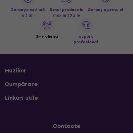
Garanție extinsă
Retur produse în
Garanția prețului
la 3 ani
maxim 30 zile
3M+ clienți
suport
profesional
Muziker
Cumpărare
Linkuri utile
Contacte