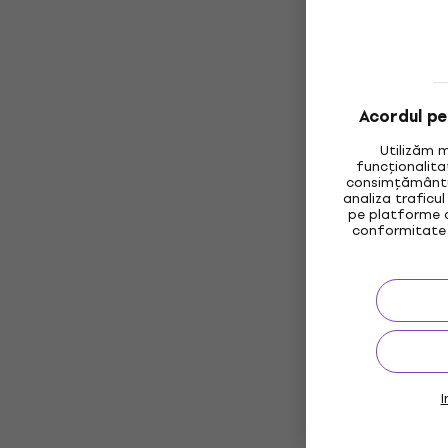
Acordul pen
Utilizăm 
funcționalita
consimțământul
analiza traficul
pe platforme d
conformitate 
I