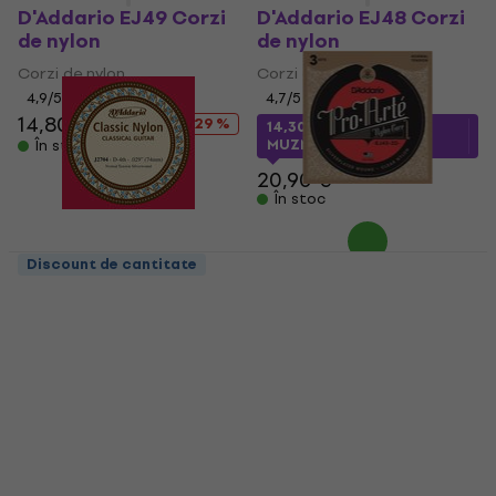
D'Addario EJ49 Corzi
D'Addario EJ48 Corzi
de nylon
de nylon
Corzi de nylon
Corzi de nylon
4,9
/5
4,7
/5
14,80 €
20,90 €
- 29 %
14,30 €
cu codul
MUZMUZ-30
În stoc
20,90 €
În stoc
D'Addario EJ45-3D
Discount de cantitate
Corzi de nylon
D'Addario J2704
Coardă individuală
Corzi de nylon
pentru chitară
5
/5
Coardă individuală pentru
41,31 €
cu codul
MUZMUZ-
chitară
15
4
/5
49,90 €
2,99 €
3,79 €
În stoc
În stoc