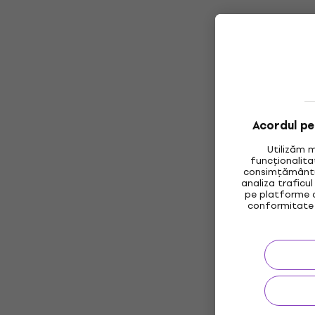
Acordul pen
Utilizăm 
funcționalita
consimțământul
analiza traficul
pe platforme d
conformitate 