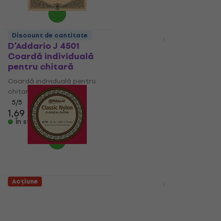
Discount de cantitate
Acțiune
D'Addario J 4501
D'Addario XTC46FF
Coardă individuală
Corzi de nylon
pentru chitară
Corzi de nylon
Coardă individuală pentru
5
/5
chitară
19,20 €
24,90 €
- 23 %
5
/5
În stoc
1,69 €
2,39 €
În stoc
Acțiune
D'Addario J2701
D'Addario J 4504
Coardă individuală
Coardă individuală
pentru chitară
pentru chitară