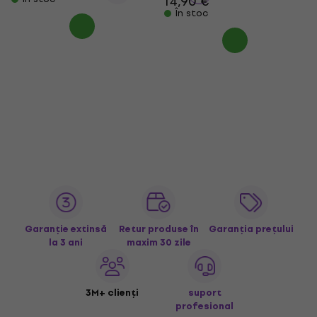
14,90 €
În stoc
Garanție extinsă
Retur produse în
Garanția prețului
la 3 ani
maxim 30 zile
3M+ clienți
suport
profesional