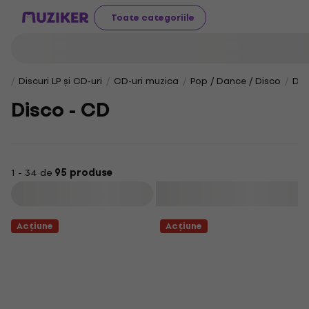
Toate categoriile
Discuri LP și CD-uri
CD-uri muzica
Pop / Dance / Disco
Dis
Disco - CD
1 - 34 de
95 produse
Filtrare
Acțiune
Acțiune