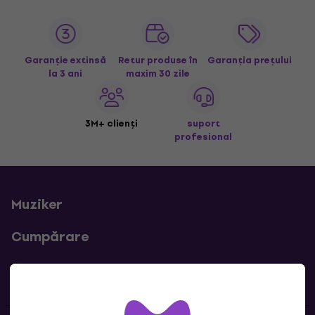
Garanție extinsă
Retur produse în
Garanția prețului
la 3 ani
maxim 30 zile
3M+ clienți
suport
profesional
Muziker
Cumpărare
Linkuri utile