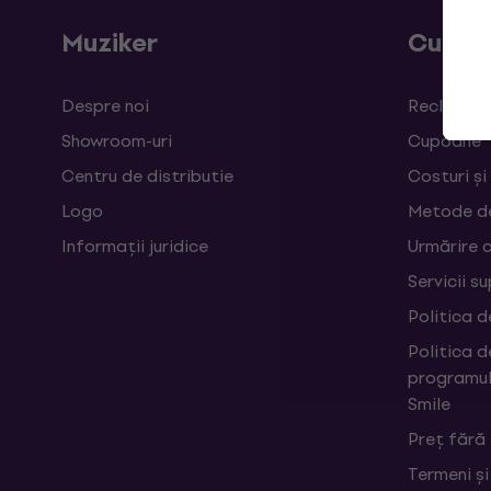
Muziker
Cumpă
Despre noi
Reclamații
Showroom-uri
Cupoane
Centru de distributie
Costuri și
Logo
Metode d
Informații juridice
Urmărire 
Servicii s
Politica d
Politica d
programul
Smile
Preț fără
Termeni și