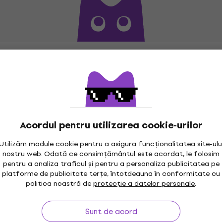
Acordul pentru utilizarea cookie-urilor
Utilizăm module cookie pentru a asigura funcționalitatea site-ulu
nostru web. Odată ce consimțământul este acordat, le folosim
pentru a analiza traficul și pentru a personaliza publicitatea pe
platforme de publicitate terțe, întotdeauna în conformitate cu
maxim 30 zile
Garanția prețului
3M
politica noastră de
protecție a datelor personale
.
Sunt de acord