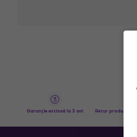
Garanție extinsă la 3 ani
Retur produse în 