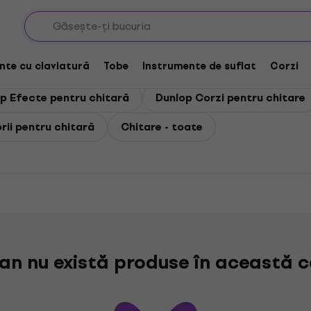
nte cu claviatură
Tobe
Instrumente de suflat
Corzi
p Efecte pentru chitară
Dunlop Corzi pentru chitare
rii pentru chitară
Chitare - toate
n nu există produse în această c