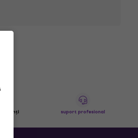
i
+ clienți
suport profesional