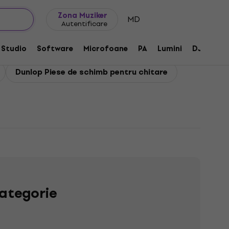
Idei de cadouri
FAQ
Muziker Blog
Zona Muziker
MD
Autentificare
Studio
Software
Microfoane
PA
Lumini
DJ
Căș
Dunlop Piese de schimb pentru chitare
ategorie