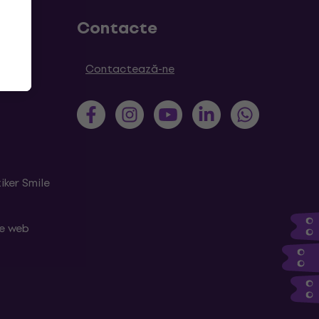
Contacte
Contactează-ne
iker Smile
le web