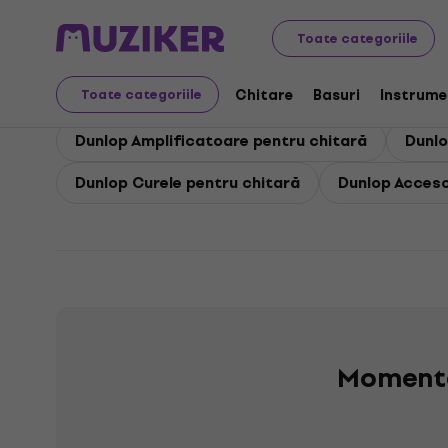
Dunlop
Dunlop Chitare
Toate categoriile
Dunlop Chitare
Chitare
Basuri
Instrume
Toate categoriile
Dunlop Amplificatoare pentru chitară
Dunlo
Dunlop Curele pentru chitară
Dunlop Acceso
Momenta