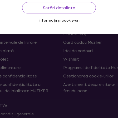
Setări detaliate
rare
Linkuri utile
Informații și cookie-uri
 și retrageri din contract
FAQ - Întrebări frecvente
Muziker Blog
 intervale de livrare
Card cadou Muziker
e plată
Idei de cadouri
colet
Wishlist
uplimentare
Programul de fidelitate Muz
e confidențialitate
Gestionarea cookie-urilor
e confidențialitate a
Avertisment despre site-uri
ui de loialitate MUZIKER
frauduloase
 TVA
 condiții generale