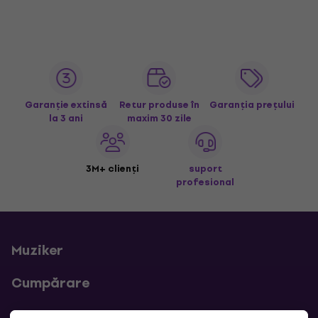
Garanție extinsă
Retur produse în
Garanția prețului
la 3 ani
maxim 30 zile
3M+ clienți
suport
profesional
Muziker
Cumpărare
Linkuri utile