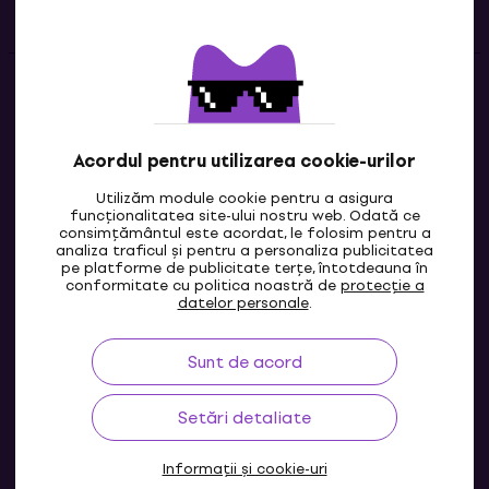
Contacte
Contactează-ne
Acordul pentru utilizarea cookie-urilor
Utilizăm module cookie pentru a asigura
funcționalitatea site-ului nostru web. Odată ce
consimțământul este acordat, le folosim pentru a
analiza traficul și pentru a personaliza publicitatea
pe platforme de publicitate terțe, întotdeauna în
conformitate cu politica noastră de
protecție a
datelor personale
.
Sunt de acord
MD
Setări detaliate
Informații și cookie-uri