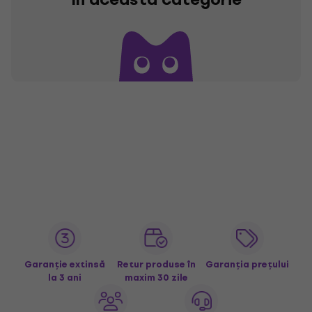
Garanție extinsă
Retur produse în
Garanția prețului
la 3 ani
maxim 30 zile