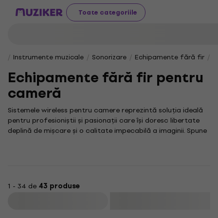
Toate categoriile
Instrumente muzicale
Sonorizare
Echipamente fără fir
E
Echipamente fără fir pentru
cameră
Sistemele wireless pentru camere reprezintă soluția ideală
pentru profesioniștii și pasionații care își doresc libertate
deplină de mișcare și o calitate impecabilă a imaginii. Spune
adio cablurilor încurcate și limitărilor spațiale; bucură-te de
o experiență video fluidă și profesională, oriunde te-ai afla.
Pentru orice configurație modernă, un aspect esențial este
reprezentat de o Bezdrôtová kamera, care îți asigură
mobilitate și flexibilitate superioare în captarea imaginilor.
1 - 34 de
43 produse
Fie că filmezi un eveniment important sau creezi conținut
Filtrare
captivant, această tehnologie îți garantează libertatea de
a te deplasa fără restricții.