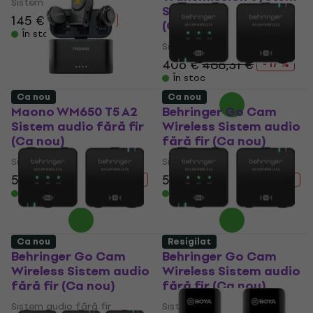
Sistem audio fără fir
Sistem audio fără fir
145 €
159 €
- 9 %
(Ca nou)
În stoc
Sistem audio fără fir
406 €
488,31 €
- 17 %
În stoc
Ca nou
Ca nou
Maono WM650 T5 A2
Behringer Go Cam
Sistem audio fără fir
Wireless Sistem audio
(Ca nou)
fără fir (Ca nou)
Sistem audio fără fir
Sistem audio fără fir
53,70 €
117,81 €
53,70 €
69,30 €
- 54 %
- 23 %
În stoc
În stoc
Ca nou
Resigilat
Behringer Go Cam
Behringer Go Cam
Wireless Sistem audio
Wireless Sistem audio
fără fir (Ca nou)
fără fir (Ca nou)
Sistem audio fără fir
Sistem audio fără fir