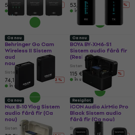
53,70 €
69,30 €
53,70 €
69,30 €
- 23 %
- 23 %
În stoc
În stoc
Ca nou
Ca nou
Behringer Go Cam
BOYA BY-XM6-S1
Wireless II Sistem
Sistem audio fără fir
audio fără fir (Ca
(Resigilat)
nou)
Sistem audio fără fir
Sistem audio fără fir
115 €
147,51 €
- 22 %
74,10 €
127,71 €
În stoc
- 42 %
În stoc
Ca nou
Resigilat
Nux B-10 Vlog Sistem
iCON Audio AirMic Pro
audio fără fir (Ca
Black Sistem audio
nou)
fără fir (Ca nou)
Sistem audio fără fir
Sistem audio fără fir