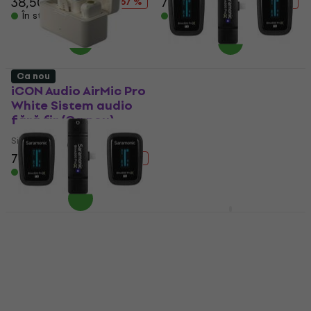
38,50 €
117,81 €
70,10 €
137,61 €
- 67 %
- 49 %
În stoc
În stoc
Ca nou
iCON Audio AirMic Pro
Saramonic Blink 500
White Sistem audio
ProX B4 Sistem audio
fără fir (Ca nou)
fără fir (Resigilat)
Sistem audio fără fir
Sistem audio fără fir
97,40 €
70,10 €
137,61 €
- 49 %
202,95 €
- 52 %
În stoc
În stoc
BOYA BY-WM4 Pro K1
Sistem audio fără fir
Saramonic Blink 500
ProX B4 Sistem audio
Sistem audio fără fir
fără fir (Ca nou)
4,5
/5
90,20 €
139 €
Sistem audio fără fir
- 35 %
Doar la comandă
110 €
157,41 €
- 30 %