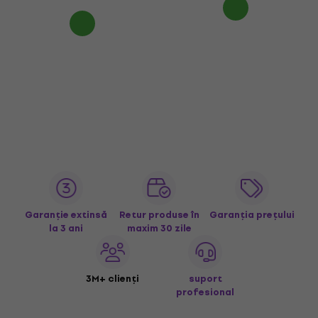
Garanție extinsă
Retur produse în
Garanția prețului
la 3 ani
maxim 30 zile
3M+ clienți
suport
profesional