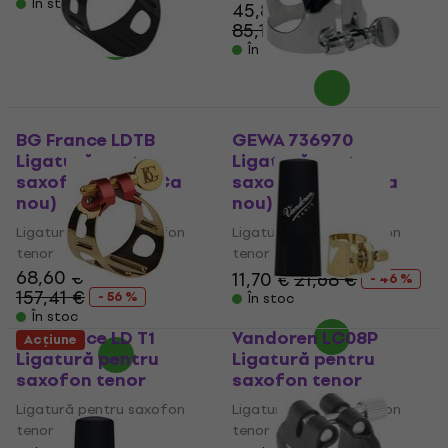
În stoc
45,80 €
85,14 €
- 46 %
În stoc
BG France LDTB
GEWA 736970
Ligatură pentru
Ligatură pentru
saxofon tenor (Ca
saxofon tenor (Ca
nou)
nou)
Ligatură pentru saxofon
Ligatură pentru saxofon
tenor
tenor
68,60 €
11,70 €
21,68 €
- 46 %
157,41 €
- 56 %
În stoc
În stoc
BG France LD T1
Vandoren LC08P
Acțiune
Ligatură pentru
Ligatură pentru
saxofon tenor
saxofon tenor
Ligatură pentru saxofon
Ligatură pentru saxofon
tenor
tenor