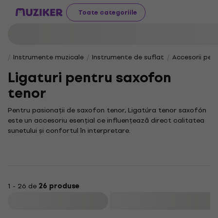
Toate categoriile
Instrumente muzicale
Instrumente de suflat
Accesorii pen
Ligaturi pentru saxofon
tenor
Pentru pasionații de saxofon tenor, Ligatúra tenor saxofón
este un accesoriu esențial ce influențează direct calitatea
sunetului și confortul în interpretare.
Această Ligatúra tenor saxofón reprezintă un element
cheie în configurarea instrumentului, asigurând fixarea
optimă a ansei pe muștiuc și o vibrație rezonantă, esențială
pentru un sunet de calitate.
1 - 26 de
26 produse
În colecția noastră, vei descoperi o gamă variată de ligaturi
concepute special pentru saxofonul tenor, care îți vor oferi
Filtrare
stabilitate și flexibilitate sporită în interpretare.