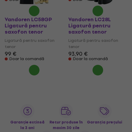
Vandoren LC58GP
Vandoren LC28L
Ligatură pentru
Ligatură pentru
saxofon tenor
saxofon tenor
Ligatură pentru saxofon
Ligatură pentru saxofon
tenor
tenor
99 €
93,90 €
Doar la comandă
Doar la comandă
Garanție extinsă
Retur produse în
Garanția prețului
la 3 ani
maxim 30 zile