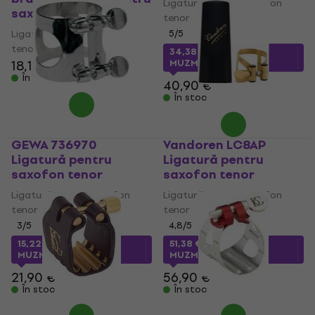
Ligatură pentru saxofon
saxofon tenor
tenor
Ligatură pentru saxofon
5
/5
tenor
34,38 €
cu codul
18,10 €
18,90 €
MUZMUZ-15
În stoc
40,90 €
În stoc
GEWA 736970
Vandoren LC8AP
Ligatură pentru
Ligatură pentru
saxofon tenor
saxofon tenor
Ligatură pentru saxofon
Ligatură pentru saxofon
tenor
tenor
3
/5
4,8
/5
15,22 €
cu codul
51,38 €
cu codul
MUZMUZ-30
MUZMUZ-5
21,90 €
56,90 €
În stoc
În stoc