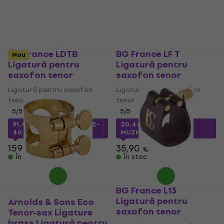
85,90 €
În stoc
BG France LDTB
BG France LF T
Nou
Ligatură pentru
Ligatură pentru
saxofon tenor
saxofon tenor
Ligatură pentru saxofon
Ligatură pentru saxofon
tenor
tenor
5
/5
5
/5
91,41 €
cu codul
MUZMUZ-
20,44 €
cu codul
40
MUZMUZ-40
159 €
35,90 €
În stoc
În stoc
BG France L13
Ligatură pentru
Arnolds & Sons Eco
saxofon tenor
Tenor-sax Ligature
brass Ligatură pentru