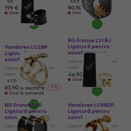
5
/5
4,9
/5
199 €
90,90 €
Doar la comandă
Doar la comandă
BG France L21 RJ
Ligatură pentru
Vandoren LC28P
saxofon tenor
Ligatură pentru
saxofon tenor
Ligatură pentru saxofon
tenor
Ligatură pentru saxofon
44,90 €
tenor
Doar la comandă
4,7
/5
63,90 €
68,90 €
- 7 %
Doar la comandă
BG France L40
Vandoren LC58DP
Ligatură pentru
Ligatură pentru
saxofon tenor
saxofon tenor
Ligatură pentru saxofon
Ligatură pentru saxofon